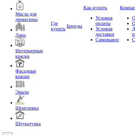
Как купить
Компа
Масла для
Условия
О
древесины
Где
оплаты
О
Бренды
купить
Условия
Д
доставки
п
Лаки
Самовывоз
С
Интерьерные
краски
Фасадные
краски
Эмали
Шпатлевка
Штукатурка