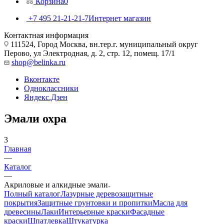
Корзина
0
+7 495 21-21-21-7
Интернет магазин
Контактная информация
111524, Город Москва, вн.тер.г. муниципальный округ
Перово, ул Электродная, д. 2, стр. 12, помещ. 17/1
shop@belinka.ru
Вконтакте
Одноклассники
Яндекс.Дзен
Эмали охра
3
Главная
—
Каталог
—
Акриловые и алкидные эмали
Полный каталог
Лазурные деревозащитные
покрытия
Защитные грунтовки и пропитки
Масла для
древесины
Лаки
Интерьерные краски
Фасадные
краски
Шпатлевка
Штукатурка