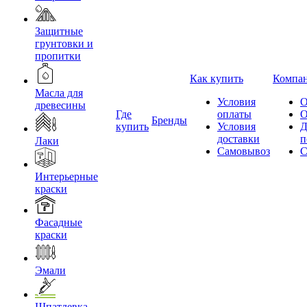
Защитные
грунтовки и
пропитки
Как купить
Компа
Масла для
Условия
О
древесины
Где
оплаты
О
Бренды
купить
Условия
Д
доставки
п
Лаки
Самовывоз
С
Интерьерные
краски
Фасадные
краски
Эмали
Шпатлевка