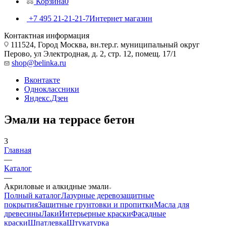
Корзина
0
+7 495 21-21-21-7
Интернет магазин
Контактная информация
111524, Город Москва, вн.тер.г. муниципальный округ
Перово, ул Электродная, д. 2, стр. 12, помещ. 17/1
shop@belinka.ru
Вконтакте
Одноклассники
Яндекс.Дзен
Эмали на террасе бетон
3
Главная
—
Каталог
—
Акриловые и алкидные эмали
Полный каталог
Лазурные деревозащитные
покрытия
Защитные грунтовки и пропитки
Масла для
древесины
Лаки
Интерьерные краски
Фасадные
краски
Шпатлевка
Штукатурка