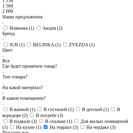
1 138
1 569
2 000
Наши предложения
Новинка (
1
)
Акция (
2
)
Бренд
JUB (
1
)
BELINKA (
1
)
ZVEZDA (
1
)
Цвет
Все
Где будет применен товар?
Тип товара?
На какой материал?
В каком помещении?
В ванной (
1
)
В гостиной (
1
)
В детской (
1
)
В
коридоре (
2
)
В погребе (
3
)
В подвале (
3
)
В спальне (
1
)
Для жилых помещений
(
1
)
На кухне (
1
)
На террасе (
3
)
На чердаке (
3
)
Показать все