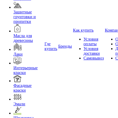
Защитные
грунтовки и
пропитки
Как купить
Компа
Масла для
Условия
О
древесины
Где
оплаты
О
Бренды
купить
Условия
Д
доставки
п
Лаки
Самовывоз
С
Интерьерные
краски
Фасадные
краски
Эмали
Шпатлевка