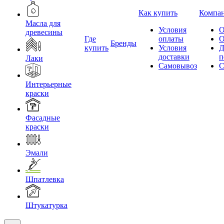
Как купить
Компа
Масла для
Условия
О
древесины
Где
оплаты
О
Бренды
купить
Условия
Д
доставки
п
Лаки
Самовывоз
С
Интерьерные
краски
Фасадные
краски
Эмали
Шпатлевка
Штукатурка