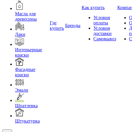
Как купить
Компа
Масла для
Условия
О
древесины
Где
оплаты
О
Бренды
купить
Условия
Д
доставки
п
Лаки
Самовывоз
С
Интерьерные
краски
Фасадные
краски
Эмали
Шпатлевка
Штукатурка