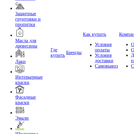
Защитные
грунтовки и
пропитки
Как купить
Компа
Масла для
Условия
О
древесины
Где
оплаты
О
Бренды
купить
Условия
Д
доставки
п
Лаки
Самовывоз
С
Интерьерные
краски
Фасадные
краски
Эмали
Шпатлевка