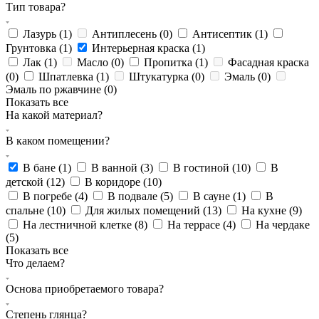
Тип товара?
Лазурь (
1
)
Антиплесень (
0
)
Антисептик (
1
)
Грунтовка (
1
)
Интерьерная краска (
1
)
Лак (
1
)
Масло (
0
)
Пропитка (
1
)
Фасадная краска
(
0
)
Шпатлевка (
1
)
Штукатурка (
0
)
Эмаль (
0
)
Эмаль по ржавчине (
0
)
Показать все
На какой материал?
В каком помещении?
В бане (
1
)
В ванной (
3
)
В гостиной (
10
)
В
детской (
12
)
В коридоре (
10
)
В погребе (
4
)
В подвале (
5
)
В сауне (
1
)
В
спальне (
10
)
Для жилых помещений (
13
)
На кухне (
9
)
На лестничной клетке (
8
)
На террасе (
4
)
На чердаке
(
5
)
Показать все
Что делаем?
Основа приобретаемого товара?
Степень глянца?