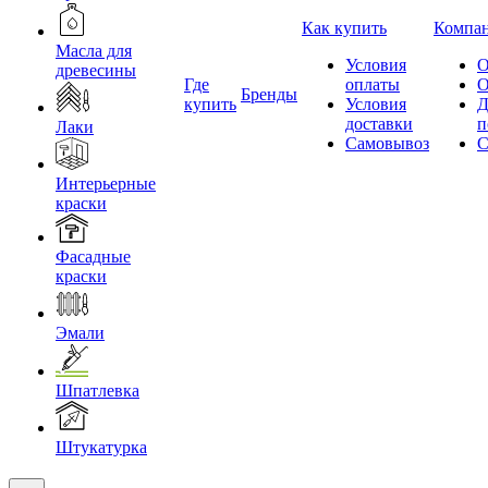
Как купить
Компа
Масла для
Условия
О
древесины
Где
оплаты
О
Бренды
купить
Условия
Д
доставки
п
Лаки
Самовывоз
С
Интерьерные
краски
Фасадные
краски
Эмали
Шпатлевка
Штукатурка