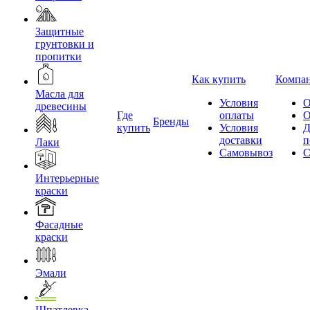
Защитные
грунтовки и
пропитки
Как купить
Компа
Масла для
Условия
О
древесины
Где
оплаты
О
Бренды
купить
Условия
Д
доставки
п
Лаки
Самовывоз
С
Интерьерные
краски
Фасадные
краски
Эмали
Шпатлевка