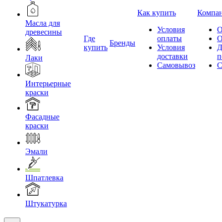
Как купить
Компа
Масла для
Условия
О
древесины
Где
оплаты
О
Бренды
купить
Условия
Д
доставки
п
Лаки
Самовывоз
С
Интерьерные
краски
Фасадные
краски
Эмали
Шпатлевка
Штукатурка