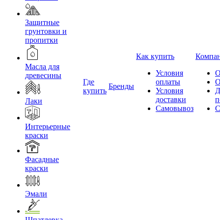
Защитные
грунтовки и
пропитки
Как купить
Компа
Масла для
Условия
О
древесины
Где
оплаты
О
Бренды
купить
Условия
Д
доставки
п
Лаки
Самовывоз
С
Интерьерные
краски
Фасадные
краски
Эмали
Шпатлевка