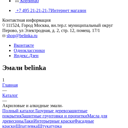
Корзина
0
+7 495 21-21-21-7
Интернет магазин
Контактная информация
111524, Город Москва, вн.тер.г. муниципальный округ
Перово, ул Электродная, д. 2, стр. 12, помещ. 17/1
shop@belinka.ru
Вконтакте
Одноклассники
Яндекс.Дзен
Эмали belinka
1
Главная
—
Каталог
—
Акриловые и алкидные эмали
Полный каталог
Лазурные деревозащитные
покрытия
Защитные грунтовки и пропитки
Масла для
древесины
Лаки
Интерьерные краски
Фасадные
краски
Шпатлевка
Штукатурка