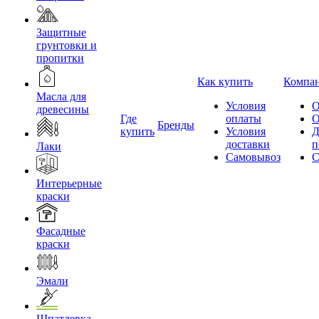
Защитные
грунтовки и
пропитки
Как купить
Компа
Масла для
Условия
О
древесины
Где
оплаты
О
Бренды
купить
Условия
Д
доставки
п
Лаки
Самовывоз
С
Интерьерные
краски
Фасадные
краски
Эмали
Шпатлевка