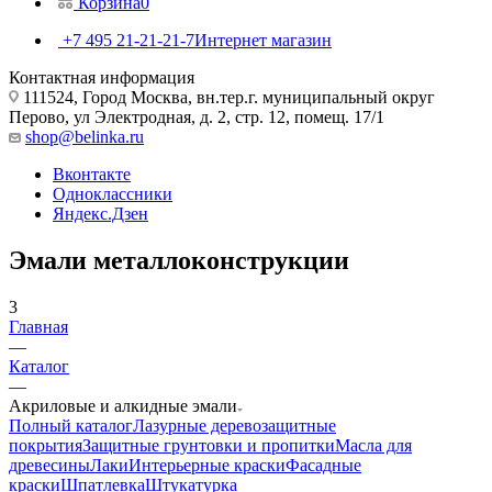
Корзина
0
+7 495 21-21-21-7
Интернет магазин
Контактная информация
111524, Город Москва, вн.тер.г. муниципальный округ
Перово, ул Электродная, д. 2, стр. 12, помещ. 17/1
shop@belinka.ru
Вконтакте
Одноклассники
Яндекс.Дзен
Эмали металлоконструкции
3
Главная
—
Каталог
—
Акриловые и алкидные эмали
Полный каталог
Лазурные деревозащитные
покрытия
Защитные грунтовки и пропитки
Масла для
древесины
Лаки
Интерьерные краски
Фасадные
краски
Шпатлевка
Штукатурка