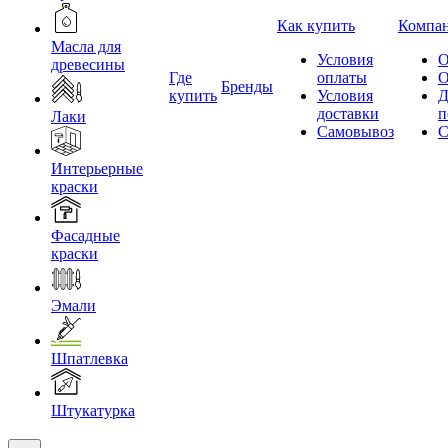
Как купить
Компа
Масла для
Условия
О
древесины
Где
оплаты
О
Бренды
купить
Условия
Д
доставки
п
Лаки
Самовывоз
С
Интерьерные
краски
Фасадные
краски
Эмали
Шпатлевка
Штукатурка