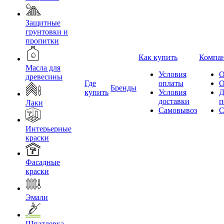
Защитные
грунтовки и
пропитки
Как купить
Компа
Масла для
Условия
О
древесины
Где
оплаты
О
Бренды
купить
Условия
Д
доставки
п
Лаки
Самовывоз
С
Интерьерные
краски
Фасадные
краски
Эмали
Шпатлевка