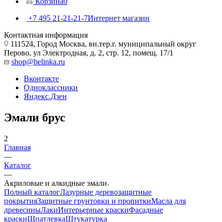
Корзина
0
+7 495 21-21-21-7
Интернет магазин
Контактная информация
111524, Город Москва, вн.тер.г. муниципальный округ
Перово, ул Электродная, д. 2, стр. 12, помещ. 17/1
shop@belinka.ru
Вконтакте
Одноклассники
Яндекс.Дзен
Эмали брус
2
Главная
—
Каталог
—
Акриловые и алкидные эмали
Полный каталог
Лазурные деревозащитные
покрытия
Защитные грунтовки и пропитки
Масла для
древесины
Лаки
Интерьерные краски
Фасадные
краски
Шпатлевка
Штукатурка