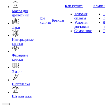
Как купить
Компа
Масла для
Условия
О
древесины
Где
оплаты
О
Бренды
купить
Условия
Д
доставки
п
Лаки
Самовывоз
С
Интерьерные
краски
Фасадные
краски
Эмали
Шпатлевка
Штукатурка