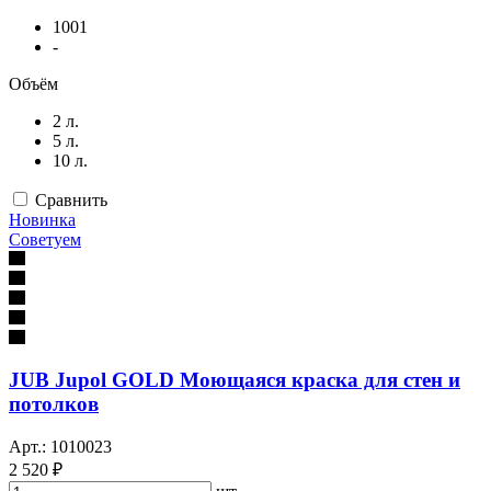
1001
-
Объём
2 л.
5 л.
10 л.
Сравнить
Новинка
Советуем
JUB Jupol GOLD Моющаяся краска для стен и
потолков
Арт.: 1010023
2 520 ₽