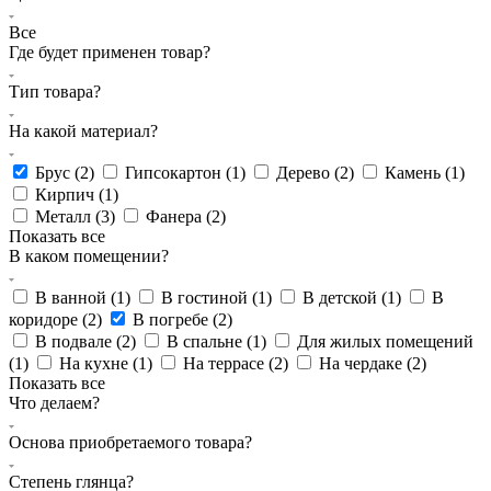
Все
Где будет применен товар?
Тип товара?
На какой материал?
Брус (
2
)
Гипсокартон (
1
)
Дерево (
2
)
Камень (
1
)
Кирпич (
1
)
Металл (
3
)
Фанера (
2
)
Показать все
В каком помещении?
В ванной (
1
)
В гостиной (
1
)
В детской (
1
)
В
коридоре (
2
)
В погребе (
2
)
В подвале (
2
)
В спальне (
1
)
Для жилых помещений
(
1
)
На кухне (
1
)
На террасе (
2
)
На чердаке (
2
)
Показать все
Что делаем?
Основа приобретаемого товара?
Степень глянца?