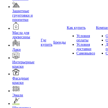
Защитные
грунтовки и
пропитки
Как купить
Компа
Масла для
Условия
О
древесины
Где
оплаты
О
Бренды
купить
Условия
Д
доставки
п
Лаки
Самовывоз
С
Интерьерные
краски
Фасадные
краски
Эмали
Шпатлевка