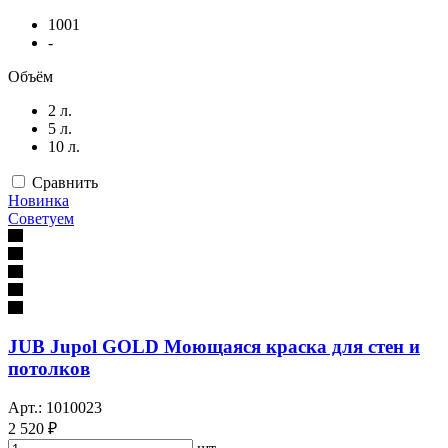
1001
-
Объём
2 л.
5 л.
10 л.
Сравнить
Новинка
Советуем
JUB Jupol GOLD Моющаяся краска для стен и
потолков
Арт.: 1010023
2 520 ₽