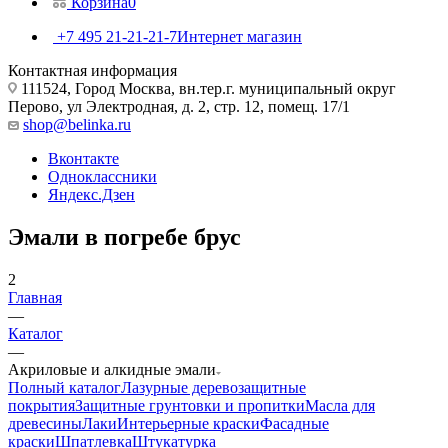
Корзина
0
+7 495 21-21-21-7
Интернет магазин
Контактная информация
111524, Город Москва, вн.тер.г. муниципальный округ
Перово, ул Электродная, д. 2, стр. 12, помещ. 17/1
shop@belinka.ru
Вконтакте
Одноклассники
Яндекс.Дзен
Эмали в погребе брус
2
Главная
—
Каталог
—
Акриловые и алкидные эмали
Полный каталог
Лазурные деревозащитные
покрытия
Защитные грунтовки и пропитки
Масла для
древесины
Лаки
Интерьерные краски
Фасадные
краски
Шпатлевка
Штукатурка