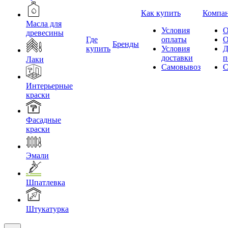
Как купить
Компа
Масла для
Условия
О
древесины
Где
оплаты
О
Бренды
купить
Условия
Д
доставки
п
Лаки
Самовывоз
С
Интерьерные
краски
Фасадные
краски
Эмали
Шпатлевка
Штукатурка