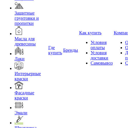
Защитные
грунтовки и
пропитки
Как купить
Компа
Масла для
Условия
О
древесины
Где
оплаты
О
Бренды
купить
Условия
Д
доставки
п
Лаки
Самовывоз
С
Интерьерные
краски
Фасадные
краски
Эмали
Шпатлевка