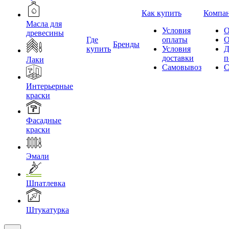
Как купить
Компа
Масла для
Условия
О
древесины
Где
оплаты
О
Бренды
купить
Условия
Д
доставки
п
Лаки
Самовывоз
С
Интерьерные
краски
Фасадные
краски
Эмали
Шпатлевка
Штукатурка