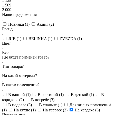
1 138
1 569
2 000
Наши предложения
Новинка (
1
)
Акция (
2
)
Бренд
JUB (
1
)
BELINKA (
1
)
ZVEZDA (
1
)
Цвет
Все
Где будет применен товар?
Тип товара?
На какой материал?
В каком помещении?
В ванной (
1
)
В гостиной (
1
)
В детской (
1
)
В
коридоре (
2
)
В погребе (
3
)
В подвале (
3
)
В спальне (
1
)
Для жилых помещений
(
1
)
На кухне (
1
)
На террасе (
3
)
На чердаке (
3
)
Показать все