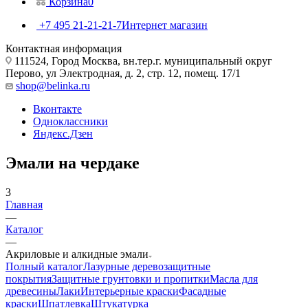
Корзина
0
+7 495 21-21-21-7
Интернет магазин
Контактная информация
111524, Город Москва, вн.тер.г. муниципальный округ
Перово, ул Электродная, д. 2, стр. 12, помещ. 17/1
shop@belinka.ru
Вконтакте
Одноклассники
Яндекс.Дзен
Эмали на чердаке
3
Главная
—
Каталог
—
Акриловые и алкидные эмали
Полный каталог
Лазурные деревозащитные
покрытия
Защитные грунтовки и пропитки
Масла для
древесины
Лаки
Интерьерные краски
Фасадные
краски
Шпатлевка
Штукатурка