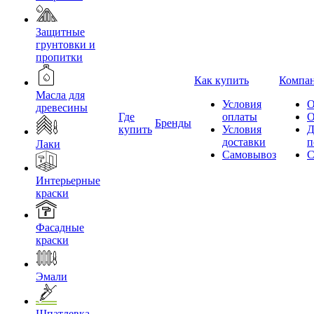
Защитные
грунтовки и
пропитки
Как купить
Компа
Масла для
Условия
О
древесины
Где
оплаты
О
Бренды
купить
Условия
Д
доставки
п
Лаки
Самовывоз
С
Интерьерные
краски
Фасадные
краски
Эмали
Шпатлевка