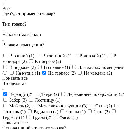
Все
Где будет применен товар?
Тип товара?
На какой материал?
В каком помещении?
В ванной (
1
)
В гостиной (
1
)
В детской (
1
)
В
коридоре (
2
)
В погребе (
2
)
В подвале (
2
)
В спальне (
1
)
Для жилых помещений
(
1
)
На кухне (
1
)
На террасе (
2
)
На чердаке (
2
)
Показать все
Что делаем?
Веранду (
2
)
Двери (
2
)
Деревянные поверхности (
2
)
Забор (
3
)
Лестницу (
1
)
Мебель (
2
)
Металлоконструкции (
3
)
Окна (
2
)
Потолок (
1
)
Радиатор (
2
)
Стены (
1
)
Стол (
2
)
Террасу (
1
)
Трубы (
2
)
Фасад (
1
)
Показать все
Основа приобретаемого товара?