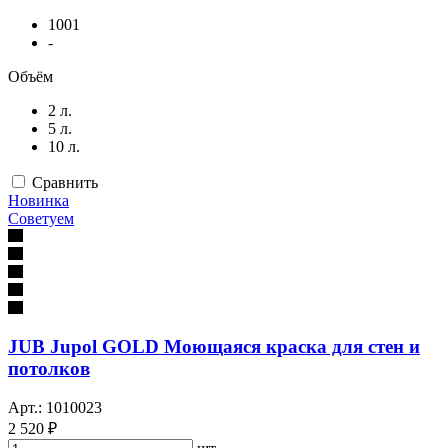
1001
-
Объём
2 л.
5 л.
10 л.
Сравнить
Новинка
Советуем
JUB Jupol GOLD Моющаяся краска для стен и
потолков
Арт.: 1010023
2 520 ₽