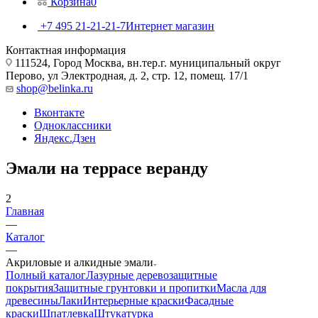
Корзина
0
+7 495 21-21-21-7
Интернет магазин
Контактная информация
111524, Город Москва, вн.тер.г. муниципальный округ
Перово, ул Электродная, д. 2, стр. 12, помещ. 17/1
shop@belinka.ru
Вконтакте
Одноклассники
Яндекс.Дзен
Эмали на террасе веранду
2
Главная
—
Каталог
—
Акриловые и алкидные эмали
Полный каталог
Лазурные деревозащитные
покрытия
Защитные грунтовки и пропитки
Масла для
древесины
Лаки
Интерьерные краски
Фасадные
краски
Шпатлевка
Штукатурка