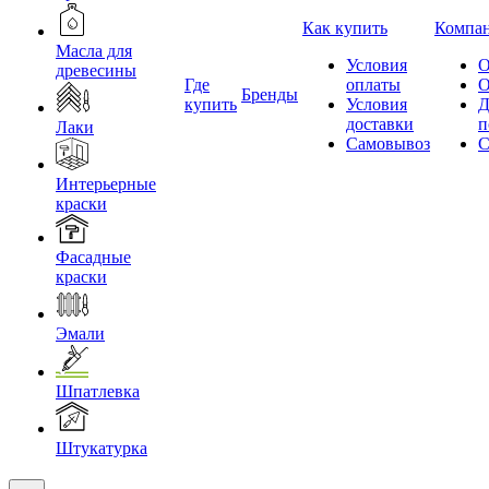
Как купить
Компа
Масла для
Условия
О
древесины
Где
оплаты
О
Бренды
купить
Условия
Д
доставки
п
Лаки
Самовывоз
С
Интерьерные
краски
Фасадные
краски
Эмали
Шпатлевка
Штукатурка