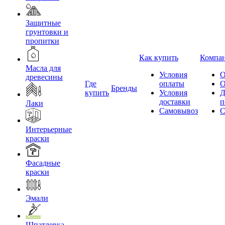
Защитные
грунтовки и
пропитки
Как купить
Компа
Масла для
Условия
О
древесины
Где
оплаты
О
Бренды
купить
Условия
Д
доставки
п
Лаки
Самовывоз
С
Интерьерные
краски
Фасадные
краски
Эмали
Шпатлевка