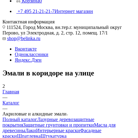
Корзина
0
+7 495 21-21-21-7
Интернет магазин
Контактная информация
111524, Город Москва, вн.тер.г. муниципальный округ
Перово, ул Электродная, д. 2, стр. 12, помещ. 17/1
shop@belinka.ru
Вконтакте
Одноклассники
Яндекс.Дзен
Эмали в коридоре на улице
2
Главная
—
Каталог
—
Акриловые и алкидные эмали
Полный каталог
Лазурные деревозащитные
покрытия
Защитные грунтовки и пропитки
Масла для
древесины
Лаки
Интерьерные краски
Фасадные
краски
Шпатлевка
Штукатурка