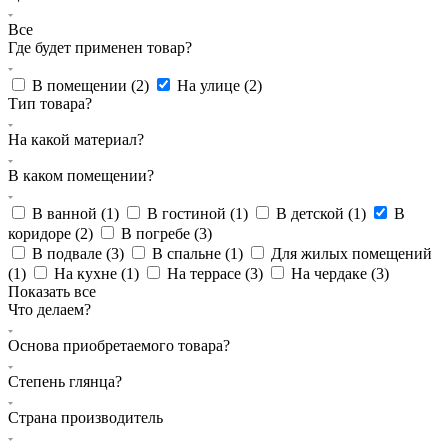
Все
Где будет применен товар?
В помещении (
2
)
На улице (
2
)
Тип товара?
На какой материал?
В каком помещении?
В ванной (
1
)
В гостиной (
1
)
В детской (
1
)
В
коридоре (
2
)
В погребе (
3
)
В подвале (
3
)
В спальне (
1
)
Для жилых помещений
(
1
)
На кухне (
1
)
На террасе (
3
)
На чердаке (
3
)
Показать все
Что делаем?
Основа приобретаемого товара?
Степень глянца?
Страна производитель