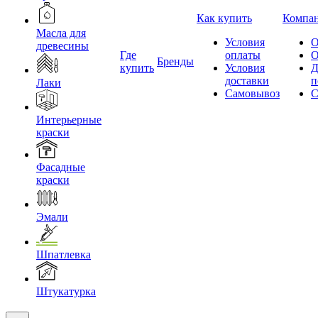
Как купить
Компа
Масла для
Условия
О
древесины
Где
оплаты
О
Бренды
купить
Условия
Д
доставки
п
Лаки
Самовывоз
С
Интерьерные
краски
Фасадные
краски
Эмали
Шпатлевка
Штукатурка