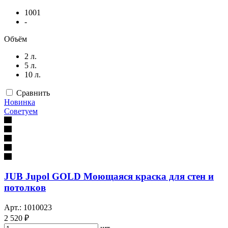
1001
-
Объём
2 л.
5 л.
10 л.
Сравнить
Новинка
Советуем
JUB Jupol GOLD Моющаяся краска для стен и
потолков
Арт.: 1010023
2 520 ₽