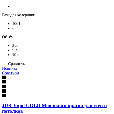
База для колеровки
1001
-
Объём
2 л.
5 л.
10 л.
Сравнить
Новинка
Советуем
JUB Jupol GOLD Моющаяся краска для стен и
потолков