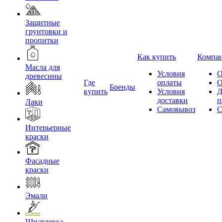
Защитные
грунтовки и
пропитки
Как купить
Компа
Масла для
Условия
О
древесины
Где
оплаты
О
Бренды
купить
Условия
Д
доставки
п
Лаки
Самовывоз
С
Интерьерные
краски
Фасадные
краски
Эмали
Шпатлевка