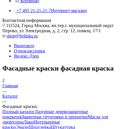
Корзина
0
+7 495 21-21-21-7
Интернет магазин
Контактная информация
111524, Город Москва, вн.тер.г. муниципальный округ
Перово, ул Электродная, д. 2, стр. 12, помещ. 17/1
shop@belinka.ru
Вконтакте
Одноклассники
Яндекс.Дзен
Фасадные краски фасадная краска
2
Главная
—
Каталог
—
Фасадные краски
Полный каталог
Лазурные деревозащитные
покрытия
Защитные грунтовки и пропитки
Масла для
древесины
Лаки
Интерьерные
краски
Эмали
Шпатлевка
Штукатурка