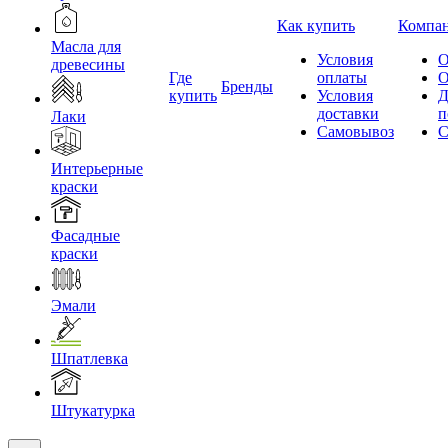
Как купить
Компа
Масла для
Условия
О
древесины
Где
оплаты
О
Бренды
купить
Условия
Д
доставки
п
Лаки
Самовывоз
С
Интерьерные
краски
Фасадные
краски
Эмали
Шпатлевка
Штукатурка