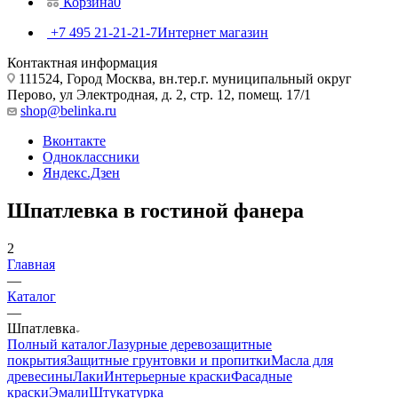
Корзина
0
+7 495 21-21-21-7
Интернет магазин
Контактная информация
111524, Город Москва, вн.тер.г. муниципальный округ
Перово, ул Электродная, д. 2, стр. 12, помещ. 17/1
shop@belinka.ru
Вконтакте
Одноклассники
Яндекс.Дзен
Шпатлевка в гостиной фанера
2
Главная
—
Каталог
—
Шпатлевка
Полный каталог
Лазурные деревозащитные
покрытия
Защитные грунтовки и пропитки
Масла для
древесины
Лаки
Интерьерные краски
Фасадные
краски
Эмали
Штукатурка