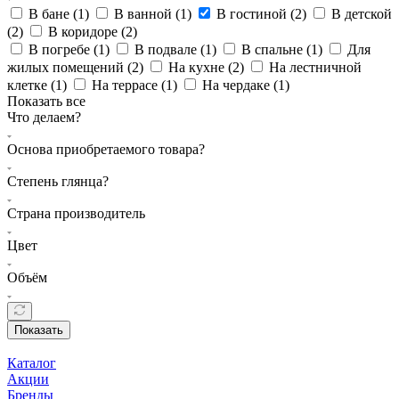
В бане (
1
)
В ванной (
1
)
В гостиной (
2
)
В детской
(
2
)
В коридоре (
2
)
В погребе (
1
)
В подвале (
1
)
В спальне (
1
)
Для
жилых помещений (
2
)
На кухне (
2
)
На лестничной
клетке (
1
)
На террасе (
1
)
На чердаке (
1
)
Показать все
Что делаем?
Основа приобретаемого товара?
Степень глянца?
Страна производитель
Цвет
Объём
Показать
Каталог
Акции
Бренды