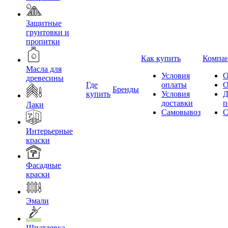
Защитные
грунтовки и
пропитки
Как купить
Компа
Масла для
Условия
О
древесины
Где
оплаты
О
Бренды
купить
Условия
Д
доставки
п
Лаки
Самовывоз
С
Интерьерные
краски
Фасадные
краски
Эмали
Шпатлевка