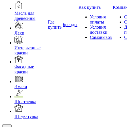
Как купить
Компа
Масла для
Условия
О
древесины
Где
оплаты
О
Бренды
купить
Условия
Д
доставки
п
Лаки
Самовывоз
С
Интерьерные
краски
Фасадные
краски
Эмали
Шпатлевка
Штукатурка