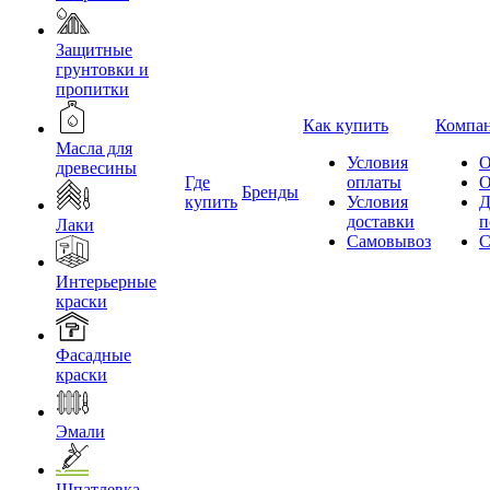
Защитные
грунтовки и
пропитки
Как купить
Компа
Масла для
Условия
О
древесины
Где
оплаты
О
Бренды
купить
Условия
Д
доставки
п
Лаки
Самовывоз
С
Интерьерные
краски
Фасадные
краски
Эмали
Шпатлевка