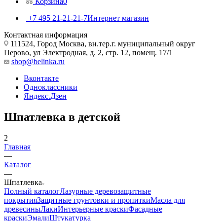
Корзина
0
+7 495 21-21-21-7
Интернет магазин
Контактная информация
111524, Город Москва, вн.тер.г. муниципальный округ
Перово, ул Электродная, д. 2, стр. 12, помещ. 17/1
shop@belinka.ru
Вконтакте
Одноклассники
Яндекс.Дзен
Шпатлевка в детской
2
Главная
—
Каталог
—
Шпатлевка
Полный каталог
Лазурные деревозащитные
покрытия
Защитные грунтовки и пропитки
Масла для
древесины
Лаки
Интерьерные краски
Фасадные
краски
Эмали
Штукатурка