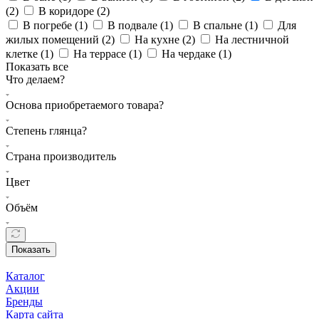
(
2
)
В коридоре (
2
)
В погребе (
1
)
В подвале (
1
)
В спальне (
1
)
Для
жилых помещений (
2
)
На кухне (
2
)
На лестничной
клетке (
1
)
На террасе (
1
)
На чердаке (
1
)
Показать все
Что делаем?
Основа приобретаемого товара?
Степень глянца?
Страна производитель
Цвет
Объём
Показать
Каталог
Акции
Бренды
Карта сайта