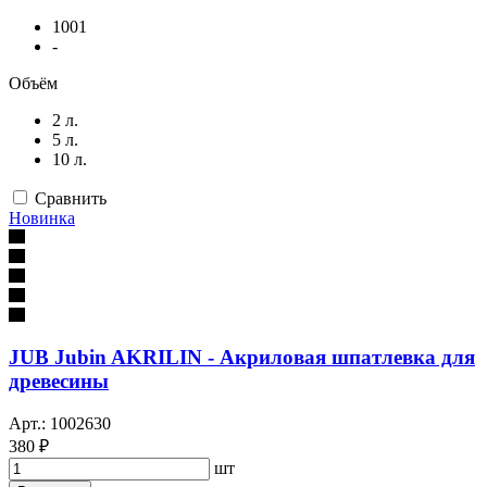
1001
-
Объём
2 л.
5 л.
10 л.
Сравнить
Новинка
JUB Jubin AKRILIN - Акриловая шпатлевка для
древесины
Арт.: 1002630
380 ₽
шт