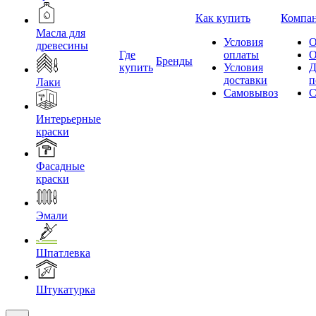
Как купить
Компа
Масла для
Условия
О
древесины
Где
оплаты
О
Бренды
купить
Условия
Д
доставки
п
Лаки
Самовывоз
С
Интерьерные
краски
Фасадные
краски
Эмали
Шпатлевка
Штукатурка