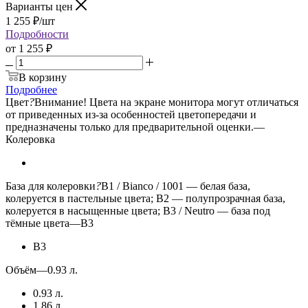
Варианты цен
1 255
₽
/шт
Подробности
от
1 255 ₽
В корзину
Подробнее
Цвет
?
Внимание! Цвета на экране монитора могут отличаться
от приведенных из-за особенностей цветопередачи и
предназначены только для предварительной оценки.
—
Колеровка
База для колеровки
?
B1 / Bianco / 1001 — белая база,
колеруется в пастельные цвета; B2 — полупрозрачная база,
колеруется в насыщенные цвета; B3 / Neutro — база под
тёмные цвета
—
B3
B3
Объём
—
0.93 л.
0.93 л.
1.86 л.