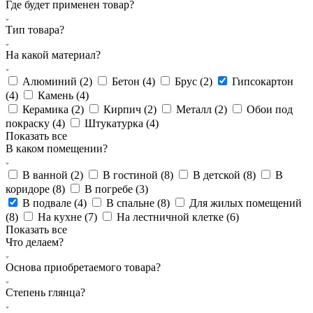
Где будет применен товар?
Тип товара?
На какой материал?
Алюминий (
2
)
Бетон (
4
)
Брус (
2
)
Гипсокартон
(
4
)
Камень (
4
)
Керамика (
2
)
Кирпич (
2
)
Металл (
2
)
Обои под
покраску (
4
)
Штукатурка (
4
)
Показать все
В каком помещении?
В ванной (
2
)
В гостиной (
8
)
В детской (
8
)
В
коридоре (
8
)
В погребе (
3
)
В подвале (
4
)
В спальне (
8
)
Для жилых помещений
(
8
)
На кухне (
7
)
На лестничной клетке (
6
)
Показать все
Что делаем?
Основа приобретаемого товара?
Степень глянца?