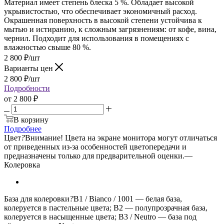
Материал имеет степень блеска 5 %. Обладает высокой
укрывистостью, что обеспечивает экономичный расход.
Окрашенная поверхность в высокой степени устойчива к
мытью и истиранию, к сложным загрязнениям: от кофе, вина,
чернил. Подходит для использования в помещениях с
влажностью свыше 80 %.
2 800
₽
/шт
Варианты цен
2 800
₽
/шт
Подробности
от
2 800 ₽
В корзину
Подробнее
Цвет
?
Внимание! Цвета на экране монитора могут отличаться
от приведенных из-за особенностей цветопередачи и
предназначены только для предварительной оценки.
—
Колеровка
База для колеровки
?
B1 / Bianco / 1001 — белая база,
колеруется в пастельные цвета; B2 — полупрозрачная база,
колеруется в насыщенные цвета; B3 / Neutro — база под