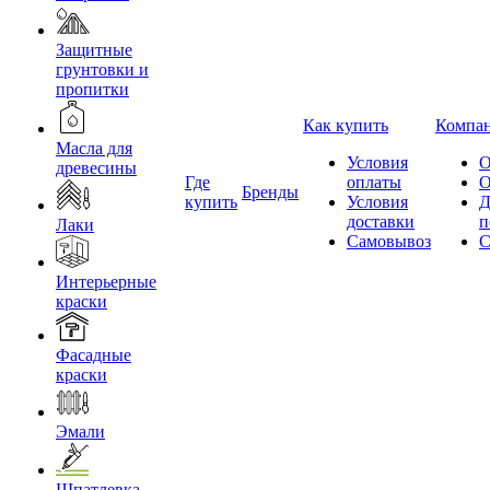
Защитные
грунтовки и
пропитки
Как купить
Компа
Масла для
Условия
О
древесины
Где
оплаты
О
Бренды
купить
Условия
Д
доставки
п
Лаки
Самовывоз
С
Интерьерные
краски
Фасадные
краски
Эмали
Шпатлевка