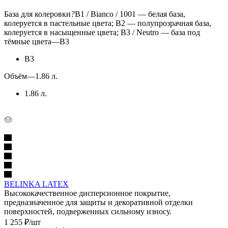
База для колеровки
?
B1 / Bianco / 1001 — белая база,
колеруется в пастельные цвета; B2 — полупрозрачная база,
колеруется в насыщенные цвета; B3 / Neutro — база под
тёмные цвета
—
B3
B3
Объём
—
1.86 л.
1.86 л.
BELINKA LATEX
Высококачественное дисперсионное покрытие,
предназначенное для защиты и декоративной отделки
поверхностей, подверженных сильному износу.
1 255
₽
/шт