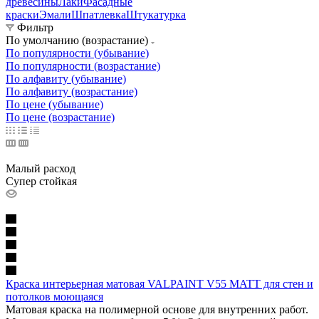
древесины
Лаки
Фасадные
краски
Эмали
Шпатлевка
Штукатурка
Фильтр
По умолчанию (возрастание)
По популярности (убывание)
По популярности (возрастание)
По алфавиту (убывание)
По алфавиту (возрастание)
По цене (убывание)
По цене (возрастание)
Малый расход
Супер стойкая
Краска интерьерная матовая VALPAINT V55 MATT для стен и
потолков моющаяся
Матовая краска на полимерной основе для внутренних работ.