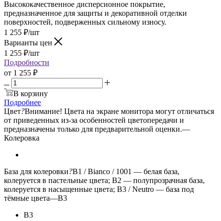
Высококачественное дисперсионное покрытие,
предназначенное для защиты и декоративной отделки
поверхностей, подверженных сильному износу.
1 255
₽
/шт
Варианты цен
1 255
₽
/шт
Подробности
от
1 255 ₽
В корзину
Подробнее
Цвет
?
Внимание! Цвета на экране монитора могут отличаться
от приведенных из-за особенностей цветопередачи и
предназначены только для предварительной оценки.
—
Колеровка
База для колеровки
?
B1 / Bianco / 1001 — белая база,
колеруется в пастельные цвета; B2 — полупрозрачная база,
колеруется в насыщенные цвета; B3 / Neutro — база под
тёмные цвета
—
B3
B3