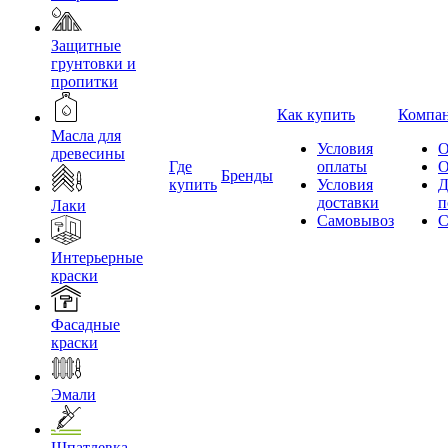
Защитные
грунтовки и
пропитки
Как купить
Компа
Масла для
Условия
О
древесины
Где
оплаты
О
Бренды
купить
Условия
Д
доставки
п
Лаки
Самовывоз
С
Интерьерные
краски
Фасадные
краски
Эмали
Шпатлевка