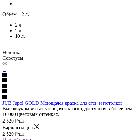
Объём
—
2 л.
2 л.
5 л.
10 л.
Новинка
Советуем
JUB Jupol GOLD Моющаяся краска для стен и потолков
Высокоукрывистая моющаяся краска, доступная в более чем
10 000 цветовых оттенках.
2 520
₽
/шт
Варианты цен
2 520
₽
/шт
Подробности