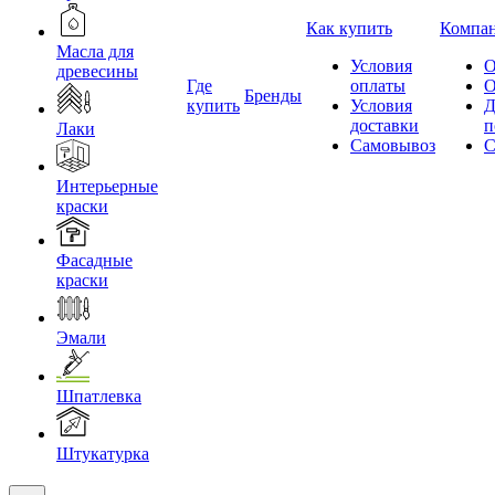
Как купить
Компа
Масла для
Условия
О
древесины
Где
оплаты
О
Бренды
купить
Условия
Д
доставки
п
Лаки
Самовывоз
С
Интерьерные
краски
Фасадные
краски
Эмали
Шпатлевка
Штукатурка