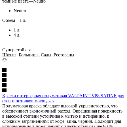
тёмные цвета
—
Neutro
Neutro
Объём
—
1 л.
1 л.
4 л.
Супер стойкая
Школы, Больницы, Сады, Рестораны
Краска интерьерная полуматовая VALPAINT V88 SATINE для
стен и потолков моющаяся
Полуматовая краска обладает высокой укрывистостью, что
обеспечивает экономичный расход. Окрашенная поверхность
в высокой степени устойчива к мытью и истиранию, к
сложным загрязнениям: от кофе, вина, чернил. Подходит для
использования в помещениях с влажностью свыше 80 %.