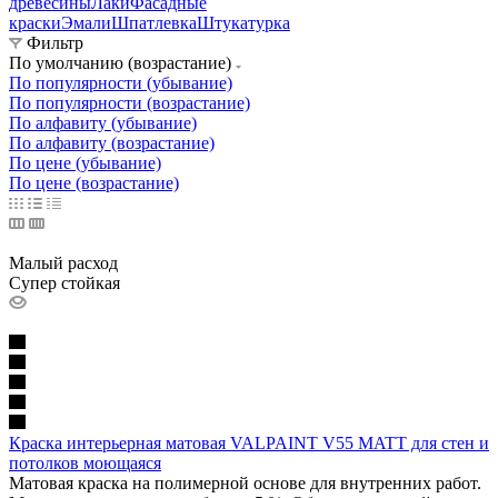
древесины
Лаки
Фасадные
краски
Эмали
Шпатлевка
Штукатурка
Фильтр
По умолчанию (возрастание)
По популярности (убывание)
По популярности (возрастание)
По алфавиту (убывание)
По алфавиту (возрастание)
По цене (убывание)
По цене (возрастание)
Малый расход
Супер стойкая
Краска интерьерная матовая VALPAINT V55 MATT для стен и
потолков моющаяся
Матовая краска на полимерной основе для внутренних работ.