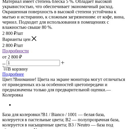
Материал имеет степень блеска 5 %. Обладает высокой
укрывистостью, что обеспечивает экономичный расход.
Окрашенная поверхность в высокой степени устойчива к
мытью и истиранию, к сложным загрязнениям: от кофе, вина,
чернил. Подходит для использования в помещениях с
влажностью свыше 80 %.
2 800
₽
/шт
Варианты цен
2 800
₽
/шт
Подробности
от
2 800 ₽
В корзину
Подробнее
Цвет
?
Внимание! Цвета на экране монитора могут отличаться
от приведенных из-за особенностей цветопередачи и
предназначены только для предварительной оценки.
—
Колеровка
База для колеровки
?
B1 / Bianco / 1001 — белая база,
колеруется в пастельные цвета; B2 — полупрозрачная база,
колеруется в насыщенные цвета; B3 / Neutro — база под