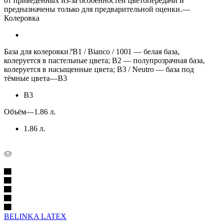
от приведенных из-за особенностей цветопередачи и
предназначены только для предварительной оценки.
—
Колеровка
База для колеровки
?
B1 / Bianco / 1001 — белая база,
колеруется в пастельные цвета; B2 — полупрозрачная база,
колеруется в насыщенные цвета; B3 / Neutro — база под
тёмные цвета
—
B3
B3
Объём
—
1.86 л.
1.86 л.
BELINKA LATEX