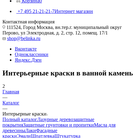
Корзина
0
+7 495 21-21-21-7
Интернет магазин
Контактная информация
111524, Город Москва, вн.тер.г. муниципальный округ
Перово, ул Электродная, д. 2, стр. 12, помещ. 17/1
shop@belinka.ru
Вконтакте
Одноклассники
Яндекс.Дзен
Интерьерные краски в ванной камень
2
Главная
—
Каталог
—
Интерьерные краски
Полный каталог
Лазурные деревозащитные
покрытия
Защитные грунтовки и пропитки
Масла для
древесины
Лаки
Фасадные
краски
Эмали
Шпатлевка
Штукатурка