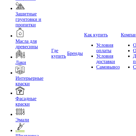
Защитные
грунтовки и
пропитки
Как купить
Компа
Масла для
Условия
О
древесины
Где
оплаты
О
Бренды
купить
Условия
Д
доставки
п
Лаки
Самовывоз
С
Интерьерные
краски
Фасадные
краски
Эмали
Шпатлевка