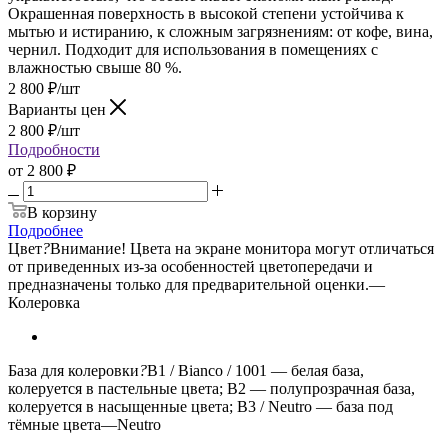
Окрашенная поверхность в высокой степени устойчива к
мытью и истиранию, к сложным загрязнениям: от кофе, вина,
чернил. Подходит для использования в помещениях с
влажностью свыше 80 %.
2 800
₽
/шт
Варианты цен
2 800
₽
/шт
Подробности
от
2 800 ₽
В корзину
Подробнее
Цвет
?
Внимание! Цвета на экране монитора могут отличаться
от приведенных из-за особенностей цветопередачи и
предназначены только для предварительной оценки.
—
Колеровка
База для колеровки
?
B1 / Bianco / 1001 — белая база,
колеруется в пастельные цвета; B2 — полупрозрачная база,
колеруется в насыщенные цвета; B3 / Neutro — база под
тёмные цвета
—
Neutro