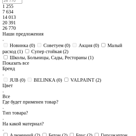
1 255
7 634
14 013
20 391
26 770
Наши предложения
Новинка (
0
)
Советуем (
0
)
Акция (
0
)
Малый
расход (
1
)
Супер стойкая (
2
)
Школы, Больницы, Сады, Рестораны (
1
)
Показать все
Бренд
JUB (
0
)
BELINKA (
0
)
VALPAINT (
2
)
Цвет
Все
Где будет применен товар?
Тип товара?
На какой материал?
Алюминий (
2
)
Бетон (
2
)
Брус (
2
)
Гипсокартон