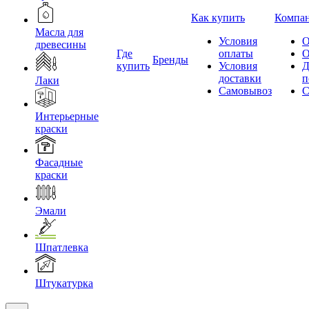
Как купить
Компа
Масла для
Условия
О
древесины
Где
оплаты
О
Бренды
купить
Условия
Д
доставки
п
Лаки
Самовывоз
С
Интерьерные
краски
Фасадные
краски
Эмали
Шпатлевка
Штукатурка