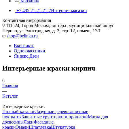
Корзина
0
+7 495 21-21-21-7
Интернет магазин
Контактная информация
111524, Город Москва, вн.тер.г. муниципальный округ
Перово, ул Электродная, д. 2, стр. 12, помещ. 17/1
shop@belinka.ru
Вконтакте
Одноклассники
Яндекс.Дзен
Интерьерные краски кирпич
6
Главная
—
Каталог
—
Интерьерные краски
Полный каталог
Лазурные деревозащитные
покрытия
Защитные грунтовки и пропитки
Масла для
древесины
Лаки
Фасадные
краски
Эмали
Шпатлевка
Штукатурка