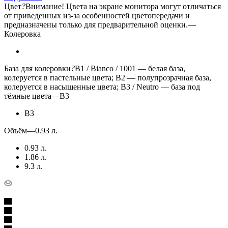
Цвет
?
Внимание! Цвета на экране монитора могут отличаться
от приведенных из-за особенностей цветопередачи и
предназначены только для предварительной оценки.
—
Колеровка
База для колеровки
?
B1 / Bianco / 1001 — белая база,
колеруется в пастельные цвета; B2 — полупрозрачная база,
колеруется в насыщенные цвета; B3 / Neutro — база под
тёмные цвета
—
B3
B3
Объём
—
0.93 л.
0.93 л.
1.86 л.
9.3 л.