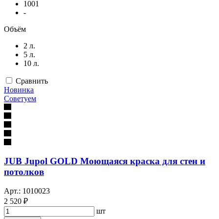
1001
-
Объём
2 л.
5 л.
10 л.
Сравнить
Новинка
Советуем
JUB Jupol GOLD Моющаяся краска для стен и
потолков
Арт.: 1010023
2 520 ₽
шт