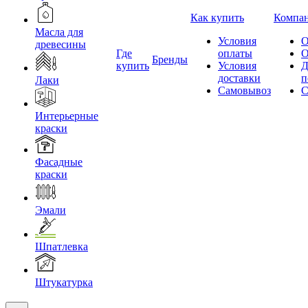
Как купить
Компа
Масла для
Условия
О
древесины
Где
оплаты
О
Бренды
купить
Условия
Д
доставки
п
Лаки
Самовывоз
С
Интерьерные
краски
Фасадные
краски
Эмали
Шпатлевка
Штукатурка