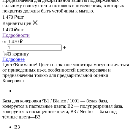
Предназначена для декоративной защиты подверженных
сильному износу стен и потолков в помещениях, в которых
покрытия должны быть устойчивы к мытью.
1 470
₽
/шт
Варианты цен
1 470
₽
/шт
Подробности
от
1 470 ₽
В корзину
Подробнее
Цвет
?
Внимание! Цвета на экране монитора могут отличаться
от приведенных из-за особенностей цветопередачи и
предназначены только для предварительной оценки.
—
Колеровка
База для колеровки
?
B1 / Bianco / 1001 — белая база,
колеруется в пастельные цвета; B2 — полупрозрачная база,
колеруется в насыщенные цвета; B3 / Neutro — база под
тёмные цвета
—
B3
B3