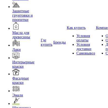
Защитные
грунтовки и
пропитки
Как купить
Компа
Масла для
Условия
О
древесины
Где
оплаты
О
Бренды
купить
Условия
Д
доставки
п
Лаки
Самовывоз
С
Интерьерные
краски
Фасадные
краски
Эмали
Шпатлевка