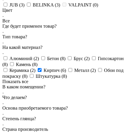
JUB (
3
)
BELINKA (
3
)
VALPAINT (
0
)
Цвет
Все
Где будет применен товар?
Тип товара?
На какой материал?
Алюминий (
2
)
Бетон (
8
)
Брус (
2
)
Гипсокартон
(
8
)
Камень (
8
)
Керамика (
2
)
Кирпич (
6
)
Металл (
2
)
Обои под
покраску (
8
)
Штукатурка (
8
)
Показать все
В каком помещении?
Что делаем?
Основа приобретаемого товара?
Степень глянца?
Страна производитель