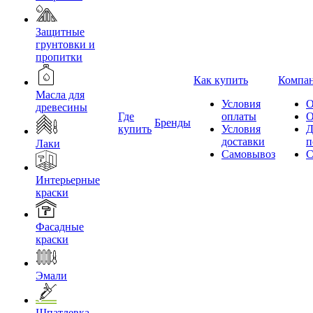
Защитные
грунтовки и
пропитки
Как купить
Компа
Масла для
Условия
О
древесины
Где
оплаты
О
Бренды
купить
Условия
Д
доставки
п
Лаки
Самовывоз
С
Интерьерные
краски
Фасадные
краски
Эмали
Шпатлевка