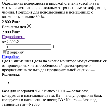
Окрашенная поверхность в высокой степени устойчива к
мытью и истиранию, к сложным загрязнениям: от кофе, вина,
чернил. Подходит для использования в помещениях с
влажностью свыше 80 %.
2 800
₽
/шт
Варианты цен
2 800
₽
/шт
Подробности
от
2 800 ₽
В корзину
Подробнее
Цвет
?
Внимание! Цвета на экране монитора могут отличаться
от приведенных из-за особенностей цветопередачи и
предназначены только для предварительной оценки.
—
Колеровка
База для колеровки
?
B1 / Bianco / 1001 — белая база,
колеруется в пастельные цвета; B2 — полупрозрачная база,
колеруется в насыщенные цвета; B3 / Neutro — база под
тёмные цвета
—
Neutro