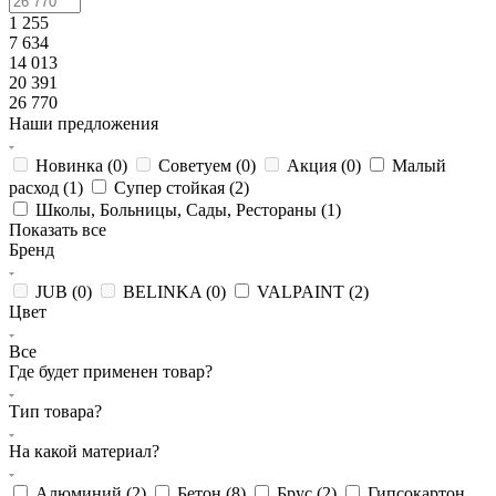
1 255
7 634
14 013
20 391
26 770
Наши предложения
Новинка (
0
)
Советуем (
0
)
Акция (
0
)
Малый
расход (
1
)
Супер стойкая (
2
)
Школы, Больницы, Сады, Рестораны (
1
)
Показать все
Бренд
JUB (
0
)
BELINKA (
0
)
VALPAINT (
2
)
Цвет
Все
Где будет применен товар?
Тип товара?
На какой материал?
Алюминий (
2
)
Бетон (
8
)
Брус (
2
)
Гипсокартон