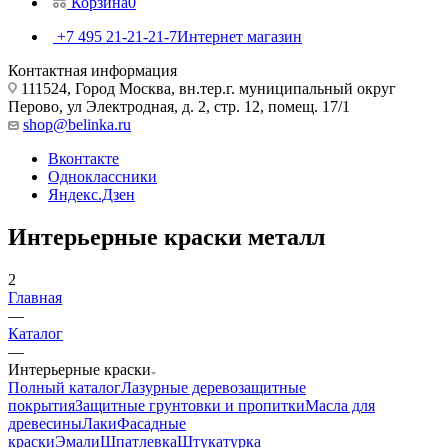
Корзина
0
+7 495 21-21-21-7
Интернет магазин
Контактная информация
111524, Город Москва, вн.тер.г. муниципальный округ
Перово, ул Электродная, д. 2, стр. 12, помещ. 17/1
shop@belinka.ru
Вконтакте
Одноклассники
Яндекс.Дзен
Интерьерные краски металл
2
Главная
—
Каталог
—
Интерьерные краски
Полный каталог
Лазурные деревозащитные
покрытия
Защитные грунтовки и пропитки
Масла для
древесины
Лаки
Фасадные
краски
Эмали
Шпатлевка
Штукатурка