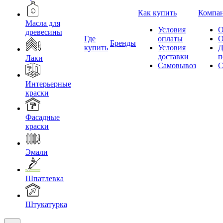
Как купить
Компа
Масла для
Условия
О
древесины
Где
оплаты
О
Бренды
купить
Условия
Д
доставки
п
Лаки
Самовывоз
С
Интерьерные
краски
Фасадные
краски
Эмали
Шпатлевка
Штукатурка