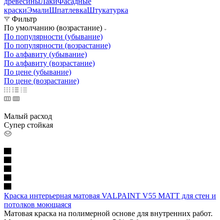
древесины
Лаки
Фасадные
краски
Эмали
Шпатлевка
Штукатурка
Фильтр
По умолчанию (возрастание)
По популярности (убывание)
По популярности (возрастание)
По алфавиту (убывание)
По алфавиту (возрастание)
По цене (убывание)
По цене (возрастание)
Малый расход
Супер стойкая
Краска интерьерная матовая VALPAINT V55 MATT для стен и
потолков моющаяся
Матовая краска на полимерной основе для внутренних работ.