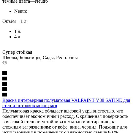
тёмные цвета
—
Neutro
Neutro
Объём
—
1 л.
1 л.
4 л.
Супер стойкая
Школы, Больницы, Сады, Рестораны
Краска интерьерная полуматовая VALPAINT V88 SATINE для
стен и потолков моющаяся
Полуматовая краска обладает высокой укрывистостью, что
обеспечивает экономичный расход. Окрашенная поверхность
в высокой степени устойчива к мытью и истиранию, к
сложным загрязнениям: от кофе, вина, чернил. Подходит для
использования в помещениях с влажностью свыше 80 %.