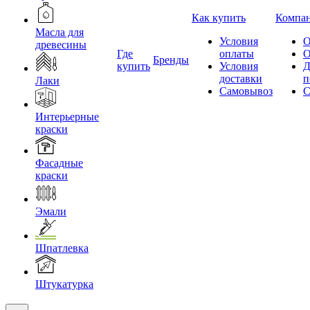
Как купить
Компа
Масла для
Условия
О
древесины
Где
оплаты
О
Бренды
купить
Условия
Д
доставки
п
Лаки
Самовывоз
С
Интерьерные
краски
Фасадные
краски
Эмали
Шпатлевка
Штукатурка