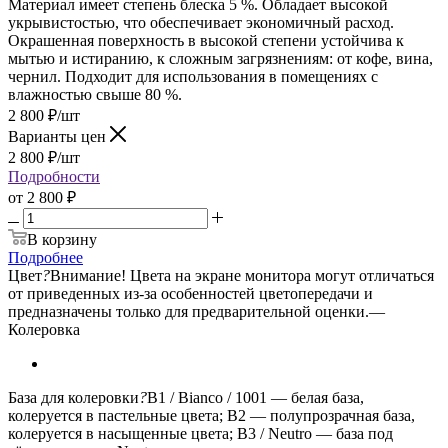
Материал имеет степень блеска 5 %. Обладает высокой
укрывистостью, что обеспечивает экономичный расход.
Окрашенная поверхность в высокой степени устойчива к
мытью и истиранию, к сложным загрязнениям: от кофе, вина,
чернил. Подходит для использования в помещениях с
влажностью свыше 80 %.
2 800
₽
/шт
Варианты цен
2 800
₽
/шт
Подробности
от
2 800 ₽
В корзину
Подробнее
Цвет
?
Внимание! Цвета на экране монитора могут отличаться
от приведенных из-за особенностей цветопередачи и
предназначены только для предварительной оценки.
—
Колеровка
База для колеровки
?
B1 / Bianco / 1001 — белая база,
колеруется в пастельные цвета; B2 — полупрозрачная база,
колеруется в насыщенные цвета; B3 / Neutro — база под