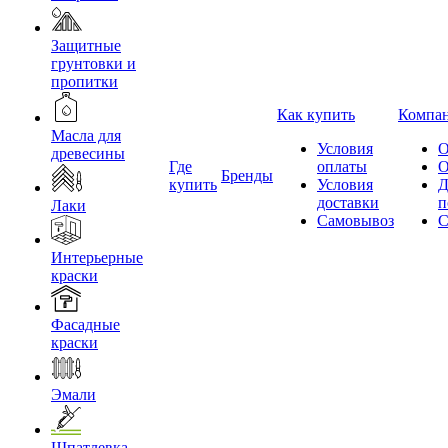
Защитные
грунтовки и
пропитки
Как купить
Компа
Масла для
Условия
О
древесины
Где
оплаты
О
Бренды
купить
Условия
Д
доставки
п
Лаки
Самовывоз
С
Интерьерные
краски
Фасадные
краски
Эмали
Шпатлевка