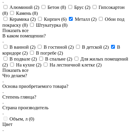
Алюминий (
2
)
Бетон (
8
)
Брус (
2
)
Гипсокартон
(
8
)
Камень (
8
)
Керамика (
2
)
Кирпич (
6
)
Металл (
2
)
Обои под
покраску (
8
)
Штукатурка (
8
)
Показать все
В каком помещении?
В ванной (
2
)
В гостиной (
2
)
В детской (
2
)
В
коридоре (
2
)
В погребе (
2
)
В подвале (
2
)
В спальне (
2
)
Для жилых помещений
(
2
)
На кухне (
2
)
На лестничной клетке (
2
)
Показать все
Что делаем?
Основа приобретаемого товара?
Степень глянца?
Страна производитель
Объем, л (
0
)
Цвет