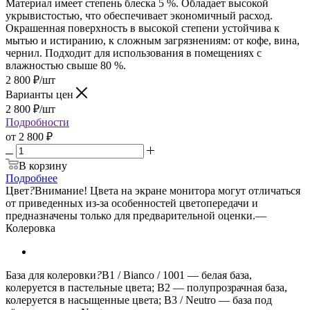
Материал имеет степень блеска 5 %. Обладает высокой
укрывистостью, что обеспечивает экономичный расход.
Окрашенная поверхность в высокой степени устойчива к
мытью и истиранию, к сложным загрязнениям: от кофе, вина,
чернил. Подходит для использования в помещениях с
влажностью свыше 80 %.
2 800
₽
/шт
Варианты цен
2 800
₽
/шт
Подробности
от
2 800 ₽
В корзину
Подробнее
Цвет
?
Внимание! Цвета на экране монитора могут отличаться
от приведенных из-за особенностей цветопередачи и
предназначены только для предварительной оценки.
—
Колеровка
База для колеровки
?
B1 / Bianco / 1001 — белая база,
колеруется в пастельные цвета; B2 — полупрозрачная база,
колеруется в насыщенные цвета; B3 / Neutro — база под