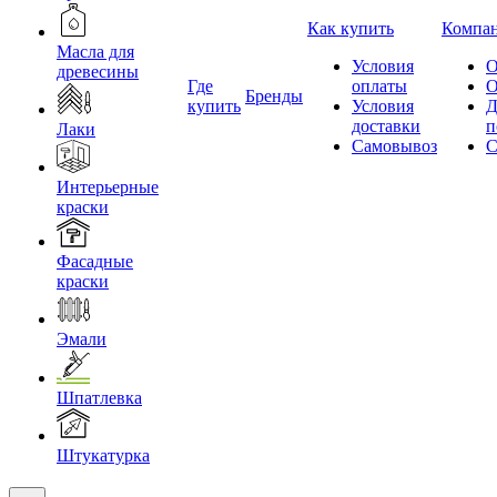
Как купить
Компа
Масла для
Условия
О
древесины
Где
оплаты
О
Бренды
купить
Условия
Д
доставки
п
Лаки
Самовывоз
С
Интерьерные
краски
Фасадные
краски
Эмали
Шпатлевка
Штукатурка