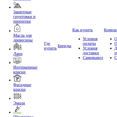
Защитные
грунтовки и
пропитки
Как купить
Компа
Масла для
Условия
О
древесины
Где
оплаты
О
Бренды
купить
Условия
Д
доставки
п
Лаки
Самовывоз
С
Интерьерные
краски
Фасадные
краски
Эмали
Шпатлевка