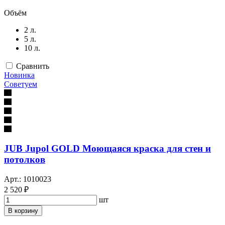
Объём
2 л.
5 л.
10 л.
Сравнить
Новинка
Советуем
JUB Jupol GOLD Моющаяся краска для стен и
потолков
Арт.: 1010023
2 520 ₽
шт
В корзину