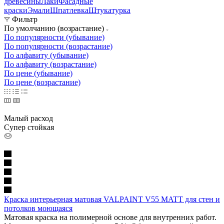
древесины
Лаки
Фасадные
краски
Эмали
Шпатлевка
Штукатурка
Фильтр
По умолчанию (возрастание)
По популярности (убывание)
По популярности (возрастание)
По алфавиту (убывание)
По алфавиту (возрастание)
По цене (убывание)
По цене (возрастание)
Малый расход
Супер стойкая
Краска интерьерная матовая VALPAINT V55 MATT для стен и
потолков моющаяся
Матовая краска на полимерной основе для внутренних работ.