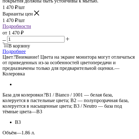
покрытия должны быть устойчивы к мытью.
1 470
₽
/шт
Варианты цен
1 470
₽
/шт
Подробности
от
1 470 ₽
В корзину
Подробнее
Цвет
?
Внимание! Цвета на экране монитора могут отличаться
от приведенных из-за особенностей цветопередачи и
предназначены только для предварительной оценки.
—
Колеровка
База для колеровки
?
B1 / Bianco / 1001 — белая база,
колеруется в пастельные цвета; B2 — полупрозрачная база,
колеруется в насыщенные цвета; B3 / Neutro — база под
тёмные цвета
—
B3
B3
Объём
—
1.86 л.