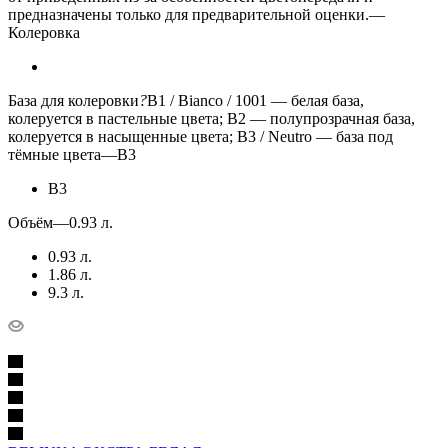
предназначены только для предварительной оценки.
—
Колеровка
База для колеровки
?
B1 / Bianco / 1001 — белая база,
колеруется в пастельные цвета; B2 — полупрозрачная база,
колеруется в насыщенные цвета; B3 / Neutro — база под
тёмные цвета
—
B3
B3
Объём
—
0.93 л.
0.93 л.
1.86 л.
9.3 л.