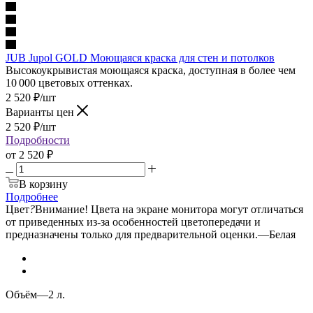
JUB Jupol GOLD Моющаяся краска для стен и потолков
Высокоукрывистая моющаяся краска, доступная в более чем
10 000 цветовых оттенках.
2 520
₽
/шт
Варианты цен
2 520
₽
/шт
Подробности
от
2 520 ₽
В корзину
Подробнее
Цвет
?
Внимание! Цвета на экране монитора могут отличаться
от приведенных из-за особенностей цветопередачи и
предназначены только для предварительной оценки.
—
Белая
Объём
—
2 л.