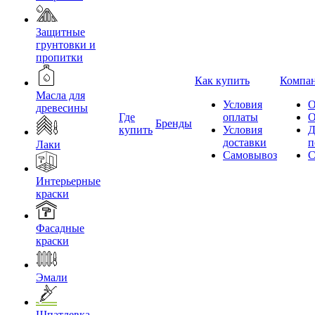
Защитные
грунтовки и
пропитки
Как купить
Компа
Масла для
Условия
О
древесины
Где
оплаты
О
Бренды
купить
Условия
Д
доставки
п
Лаки
Самовывоз
С
Интерьерные
краски
Фасадные
краски
Эмали
Шпатлевка