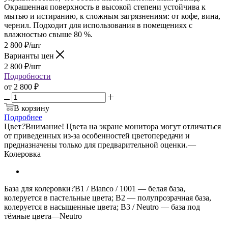
Окрашенная поверхность в высокой степени устойчива к
мытью и истиранию, к сложным загрязнениям: от кофе, вина,
чернил. Подходит для использования в помещениях с
влажностью свыше 80 %.
2 800
₽
/шт
Варианты цен
2 800
₽
/шт
Подробности
от
2 800 ₽
В корзину
Подробнее
Цвет
?
Внимание! Цвета на экране монитора могут отличаться
от приведенных из-за особенностей цветопередачи и
предназначены только для предварительной оценки.
—
Колеровка
База для колеровки
?
B1 / Bianco / 1001 — белая база,
колеруется в пастельные цвета; B2 — полупрозрачная база,
колеруется в насыщенные цвета; B3 / Neutro — база под
тёмные цвета
—
Neutro