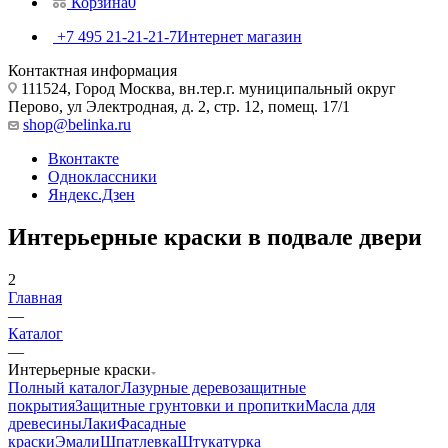
Корзина
0
+7 495 21-21-21-7
Интернет магазин
Контактная информация
111524, Город Москва, вн.тер.г. муниципальный округ
Перово, ул Электродная, д. 2, стр. 12, помещ. 17/1
shop@belinka.ru
Вконтакте
Одноклассники
Яндекс.Дзен
Интерьерные краски в подвале двери
2
Главная
—
Каталог
—
Интерьерные краски
Полный каталог
Лазурные деревозащитные
покрытия
Защитные грунтовки и пропитки
Масла для
древесины
Лаки
Фасадные
краски
Эмали
Шпатлевка
Штукатурка