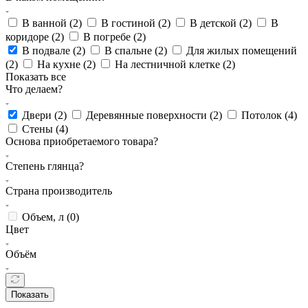
В ванной (
2
)
В гостиной (
2
)
В детской (
2
)
В
коридоре (
2
)
В погребе (
2
)
В подвале (
2
)
В спальне (
2
)
Для жилых помещений
(
2
)
На кухне (
2
)
На лестничной клетке (
2
)
Показать все
Что делаем?
Двери (
2
)
Деревянные поверхности (
2
)
Потолок (
4
)
Стены (
4
)
Основа приобретаемого товара?
Степень глянца?
Страна производитель
Объем, л (
0
)
Цвет
Объём
Показать