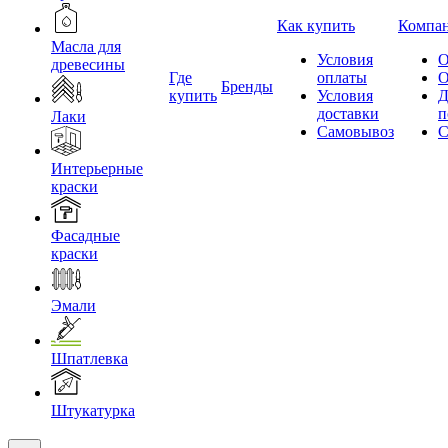
Как купить
Компа
Масла для
Условия
О
древесины
Где
оплаты
О
Бренды
купить
Условия
Д
доставки
п
Лаки
Самовывоз
С
Интерьерные
краски
Фасадные
краски
Эмали
Шпатлевка
Штукатурка