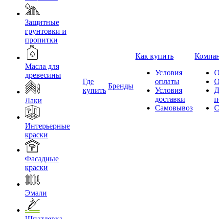
Защитные
грунтовки и
пропитки
Как купить
Компа
Масла для
Условия
О
древесины
Где
оплаты
О
Бренды
купить
Условия
Д
доставки
п
Лаки
Самовывоз
С
Интерьерные
краски
Фасадные
краски
Эмали
Шпатлевка