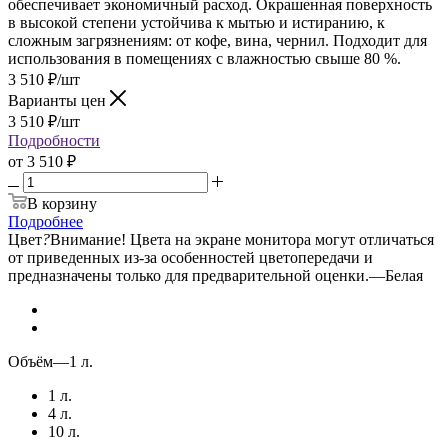
обеспечивает экономичный расход. Окрашенная поверхность
в высокой степени устойчива к мытью и истиранию, к
сложным загрязнениям: от кофе, вина, чернил. Подходит для
использования в помещениях с влажностью свыше 80 %.
3 510
₽
/шт
Варианты цен
3 510
₽
/шт
Подробности
от
3 510 ₽
В корзину
Подробнее
Цвет
?
Внимание! Цвета на экране монитора могут отличаться
от приведенных из-за особенностей цветопередачи и
предназначены только для предварительной оценки.
—
Белая
Объём
—
1 л.
1 л.
4 л.
10 л.