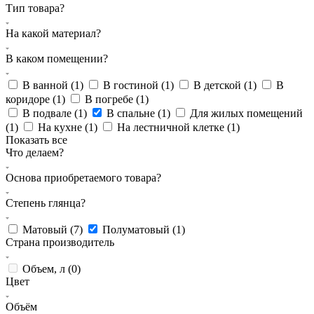
Тип товара?
На какой материал?
В каком помещении?
В ванной (
1
)
В гостиной (
1
)
В детской (
1
)
В
коридоре (
1
)
В погребе (
1
)
В подвале (
1
)
В спальне (
1
)
Для жилых помещений
(
1
)
На кухне (
1
)
На лестничной клетке (
1
)
Показать все
Что делаем?
Основа приобретаемого товара?
Степень глянца?
Матовый (
7
)
Полуматовый (
1
)
Страна производитель
Объем, л (
0
)
Цвет
Объём