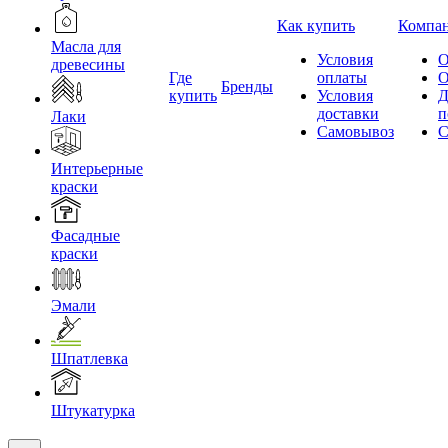
Как купить
Компа
Масла для
Условия
О
древесины
Где
оплаты
О
Бренды
купить
Условия
Д
доставки
п
Лаки
Самовывоз
С
Интерьерные
краски
Фасадные
краски
Эмали
Шпатлевка
Штукатурка