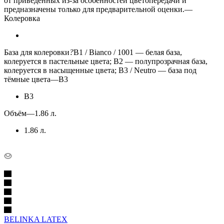
от приведенных из-за особенностей цветопередачи и
предназначены только для предварительной оценки.
—
Колеровка
База для колеровки
?
B1 / Bianco / 1001 — белая база,
колеруется в пастельные цвета; B2 — полупрозрачная база,
колеруется в насыщенные цвета; B3 / Neutro — база под
тёмные цвета
—
B3
B3
Объём
—
1.86 л.
1.86 л.
BELINKA LATEX