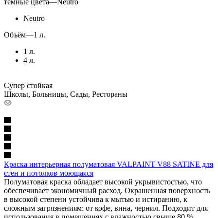
тёмные цвета
—
Neutro
Neutro
Объём
—
1 л.
1 л.
4 л.
Супер стойкая
Школы, Больницы, Сады, Рестораны
Краска интерьерная полуматовая VALPAINT V88 SATINE для
стен и потолков моющаяся
Полуматовая краска обладает высокой укрывистостью, что
обеспечивает экономичный расход. Окрашенная поверхность
в высокой степени устойчива к мытью и истиранию, к
сложным загрязнениям: от кофе, вина, чернил. Подходит для
использования в помещениях с влажностью свыше 80 %.