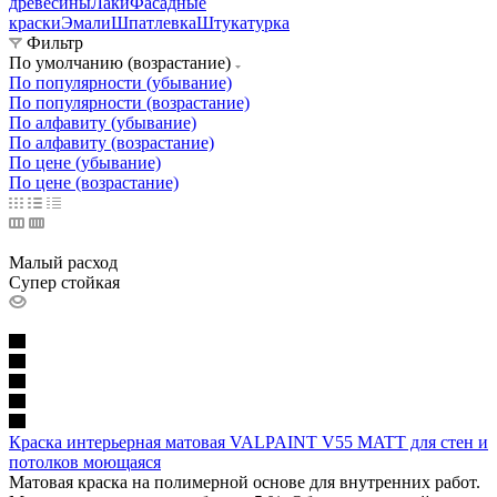
древесины
Лаки
Фасадные
краски
Эмали
Шпатлевка
Штукатурка
Фильтр
По умолчанию (возрастание)
По популярности (убывание)
По популярности (возрастание)
По алфавиту (убывание)
По алфавиту (возрастание)
По цене (убывание)
По цене (возрастание)
Малый расход
Супер стойкая
Краска интерьерная матовая VALPAINT V55 MATT для стен и
потолков моющаяся
Матовая краска на полимерной основе для внутренних работ.