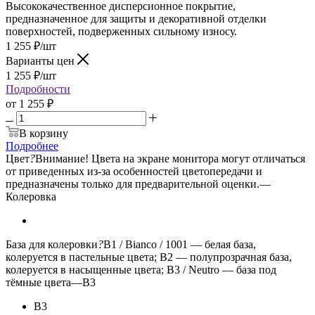
Высококачественное дисперсионное покрытие,
предназначенное для защиты и декоративной отделки
поверхностей, подверженных сильному износу.
1 255
₽
/шт
Варианты цен
1 255
₽
/шт
Подробности
от
1 255 ₽
В корзину
Подробнее
Цвет
?
Внимание! Цвета на экране монитора могут отличаться
от приведенных из-за особенностей цветопередачи и
предназначены только для предварительной оценки.
—
Колеровка
База для колеровки
?
B1 / Bianco / 1001 — белая база,
колеруется в пастельные цвета; B2 — полупрозрачная база,
колеруется в насыщенные цвета; B3 / Neutro — база под
тёмные цвета
—
B3
B3