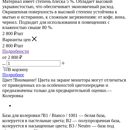
Материал имеет степень блеска 5 %. Обладает высокой
укрывистостью, что обеспечивает экономичный расход.
Окрашенная поверхность в высокой степени устойчива к
мытью и истиранию, к сложным загрязнениям: от кофе, вина,
чернил. Подходит для использования в помещениях с
влажностью свыше 80 %.
2 800
₽
/шт
Варианты цен
2 800
₽
/шт
Подробности
от
2 800 ₽
В корзину
Подробнее
Цвет
?
Внимание! Цвета на экране монитора могут отличаться
от приведенных из-за особенностей цветопередачи и
предназначены только для предварительной оценки.
—
Колеровка
База для колеровки
?
B1 / Bianco / 1001 — белая база,
колеруется в пастельные цвета; B2 — полупрозрачная база,
колеруется в насыщенные цвета; B3 / Neutro — база под