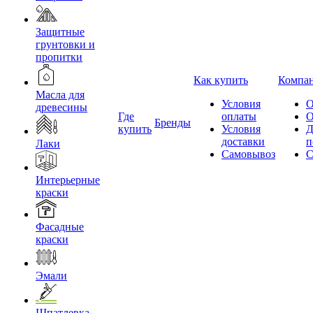
Защитные
грунтовки и
пропитки
Как купить
Компа
Масла для
Условия
О
древесины
Где
оплаты
О
Бренды
купить
Условия
Д
доставки
п
Лаки
Самовывоз
С
Интерьерные
краски
Фасадные
краски
Эмали
Шпатлевка