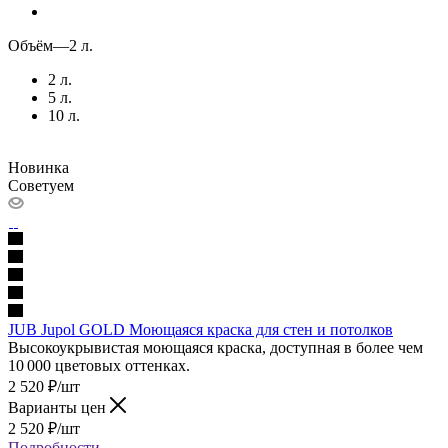
Объём
—
2 л.
2 л.
5 л.
10 л.
Новинка
Советуем
JUB Jupol GOLD Моющаяся краска для стен и потолков
Высокоукрывистая моющаяся краска, доступная в более чем
10 000 цветовых оттенках.
2 520
₽
/шт
Варианты цен
2 520
₽
/шт
Подробности