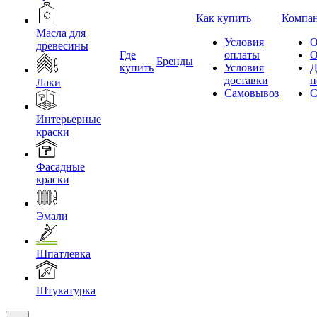
Как купить
Компа
Масла для
Условия
О
древесины
Где
оплаты
О
Бренды
купить
Условия
Д
доставки
п
Лаки
Самовывоз
С
Интерьерные
краски
Фасадные
краски
Эмали
Шпатлевка
Штукатурка