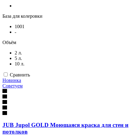
База для колеровки
1001
-
Объём
2 л.
5 л.
10 л.
Сравнить
Новинка
Советуем
JUB Jupol GOLD Моющаяся краска для стен и
потолков