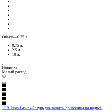
Объём
—
0.75 л.
0.75 л.
2.5 л.
10 л.
Новинка
Малый расход
JUB Jubin Lasur - Лазурь для защиты древесины на водной