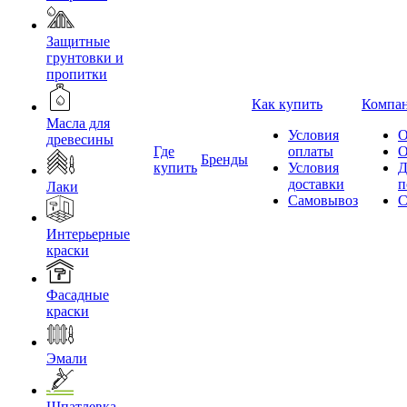
Защитные
грунтовки и
пропитки
Как купить
Компа
Масла для
Условия
О
древесины
Где
оплаты
О
Бренды
купить
Условия
Д
доставки
п
Лаки
Самовывоз
С
Интерьерные
краски
Фасадные
краски
Эмали
Шпатлевка