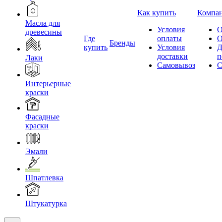
Как купить
Компа
Масла для
Условия
О
древесины
Где
оплаты
О
Бренды
купить
Условия
Д
доставки
п
Лаки
Самовывоз
С
Интерьерные
краски
Фасадные
краски
Эмали
Шпатлевка
Штукатурка