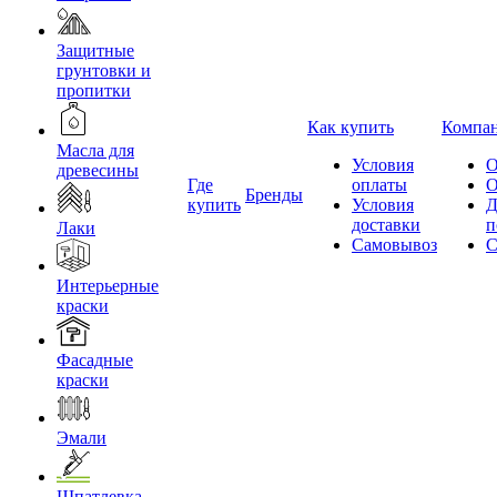
Защитные
грунтовки и
пропитки
Как купить
Компа
Масла для
Условия
О
древесины
Где
оплаты
О
Бренды
купить
Условия
Д
доставки
п
Лаки
Самовывоз
С
Интерьерные
краски
Фасадные
краски
Эмали
Шпатлевка