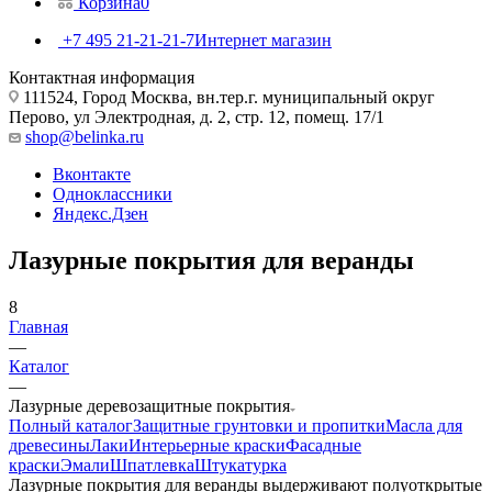
Корзина
0
+7 495 21-21-21-7
Интернет магазин
Контактная информация
111524, Город Москва, вн.тер.г. муниципальный округ
Перово, ул Электродная, д. 2, стр. 12, помещ. 17/1
shop@belinka.ru
Вконтакте
Одноклассники
Яндекс.Дзен
Лазурные покрытия для веранды
8
Главная
—
Каталог
—
Лазурные деревозащитные покрытия
Полный каталог
Защитные грунтовки и пропитки
Масла для
древесины
Лаки
Интерьерные краски
Фасадные
краски
Эмали
Шпатлевка
Штукатурка
Лазурные покрытия для веранды выдерживают полуоткрытые