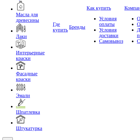
Как купить
Компа
Масла для
Условия
О
древесины
Где
оплаты
О
Бренды
купить
Условия
Д
доставки
п
Лаки
Самовывоз
С
Интерьерные
краски
Фасадные
краски
Эмали
Шпатлевка
Штукатурка