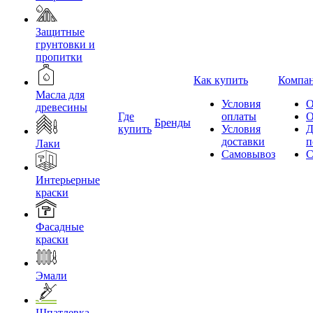
Защитные
грунтовки и
пропитки
Как купить
Компа
Масла для
Условия
О
древесины
Где
оплаты
О
Бренды
купить
Условия
Д
доставки
п
Лаки
Самовывоз
С
Интерьерные
краски
Фасадные
краски
Эмали
Шпатлевка