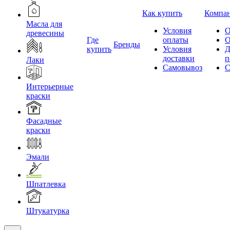
Как купить
Компа
Масла для
Условия
О
древесины
Где
оплаты
О
Бренды
купить
Условия
Д
доставки
п
Лаки
Самовывоз
С
Интерьерные
краски
Фасадные
краски
Эмали
Шпатлевка
Штукатурка