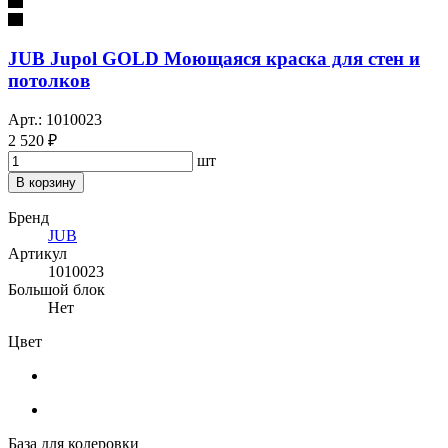
JUB Jupol GOLD Моющаяся краска для стен и
потолков
Арт.: 1010023
2 520 ₽
шт
В корзину
Бренд
JUB
Артикул
1010023
Большой блок
Нет
Цвет
База для колеровки