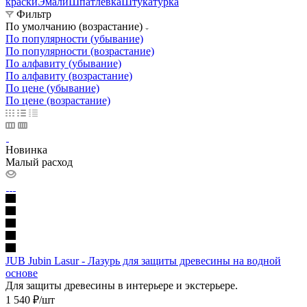
краски
Эмали
Шпатлевка
Штукатурка
Фильтр
По умолчанию (возрастание)
По популярности (убывание)
По популярности (возрастание)
По алфавиту (убывание)
По алфавиту (возрастание)
По цене (убывание)
По цене (возрастание)
Новинка
Малый расход
JUB Jubin Lasur - Лазурь для защиты древесины на водной
основе
Для защиты древесины в интерьере и экстерьере.
1 540
₽
/шт