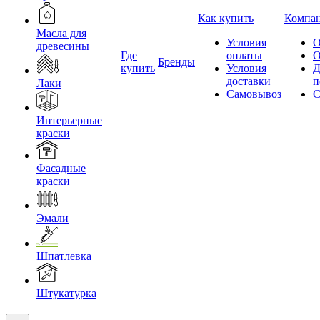
Как купить
Компа
Масла для
Условия
О
древесины
Где
оплаты
О
Бренды
купить
Условия
Д
доставки
п
Лаки
Самовывоз
С
Интерьерные
краски
Фасадные
краски
Эмали
Шпатлевка
Штукатурка