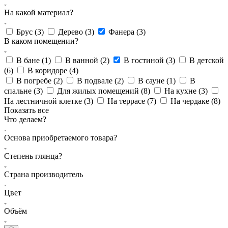
На какой материал?
Брус (
3
)
Дерево (
3
)
Фанера (
3
)
В каком помещении?
В бане (
1
)
В ванной (
2
)
В гостиной (
3
)
В детской
(
6
)
В коридоре (
4
)
В погребе (
2
)
В подвале (
2
)
В сауне (
1
)
В
спальне (
3
)
Для жилых помещений (
8
)
На кухне (
3
)
На лестничной клетке (
3
)
На террасе (
7
)
На чердаке (
8
)
Показать все
Что делаем?
Основа приобретаемого товара?
Степень глянца?
Страна производитель
Цвет
Объём