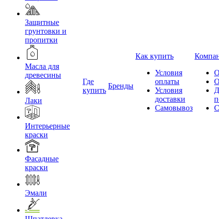
Защитные
грунтовки и
пропитки
Как купить
Компа
Масла для
Условия
О
древесины
Где
оплаты
О
Бренды
купить
Условия
Д
доставки
п
Лаки
Самовывоз
С
Интерьерные
краски
Фасадные
краски
Эмали
Шпатлевка