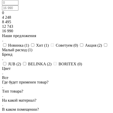
0
4 248
8 495
12 743
16 990
Наши предложения
Новинка (
1
)
Хит (
1
)
Советуем (
0
)
Акция (
2
)
Малый расход (
1
)
Бренд
JUB (
2
)
BELINKA (
2
)
BORITEX (
0
)
Цвет
Все
Где будет применен товар?
Тип товара?
На какой материал?
В каком помещении?