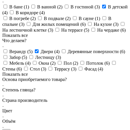
В бане (
1
)
В ванной (
2
)
В гостиной (
3
)
В детской
(
4
)
В коридоре (
4
)
В погребе (
2
)
В подвале (
2
)
В сауне (
1
)
В
спальне (
3
)
Для жилых помещений (
6
)
На кухне (
3
)
На лестничной клетке (
3
)
На террасе (
5
)
На чердаке (
6
)
Показать все
Что делаем?
Веранду (
5
)
Двери (
4
)
Деревянные поверхности (
6
)
Забор (
5
)
Лестницу (
3
)
Мебель (
4
)
Окна (
2
)
Пол (
2
)
Потолок (
6
)
Стены (
6
)
Стол (
3
)
Террасу (
3
)
Фасад (
4
)
Показать все
Основа приобретаемого товара?
Степень глянца?
Страна производитель
Цвет
Объём