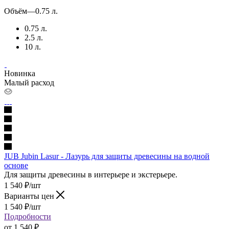
Объём
—
0.75 л.
0.75 л.
2.5 л.
10 л.
Новинка
Малый расход
JUB Jubin Lasur - Лазурь для защиты древесины на водной
основе
Для защиты древесины в интерьере и экстерьере.
1 540
₽
/шт
Варианты цен
1 540
₽
/шт
Подробности
от
1 540 ₽