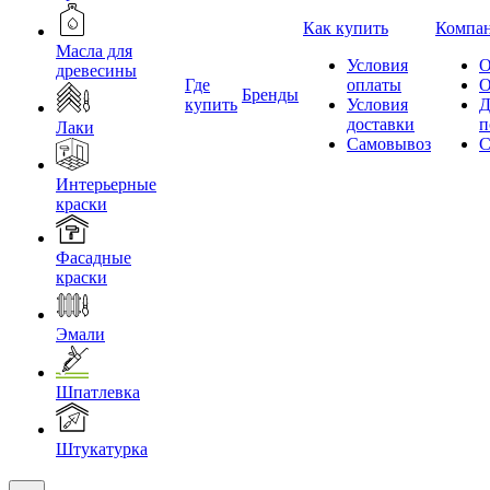
Как купить
Компа
Масла для
Условия
О
древесины
Где
оплаты
О
Бренды
купить
Условия
Д
доставки
п
Лаки
Самовывоз
С
Интерьерные
краски
Фасадные
краски
Эмали
Шпатлевка
Штукатурка