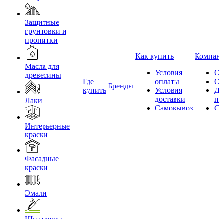
Защитные
грунтовки и
пропитки
Как купить
Компа
Масла для
Условия
О
древесины
Где
оплаты
О
Бренды
купить
Условия
Д
доставки
п
Лаки
Самовывоз
С
Интерьерные
краски
Фасадные
краски
Эмали
Шпатлевка