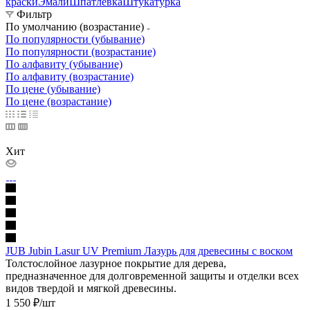
краски
Эмали
Шпатлевка
Штукатурка
Фильтр
По умолчанию (возрастание)
По популярности (убывание)
По популярности (возрастание)
По алфавиту (убывание)
По алфавиту (возрастание)
По цене (убывание)
По цене (возрастание)
Хит
JUB Jubin Lasur UV Premium Лазурь для древесины с воском
Толстослойное лазурное покрытие для дерева,
предназначенное для долговременной защиты и отделки всех
видов твердой и мягкой древесины.
1 550
₽
/шт