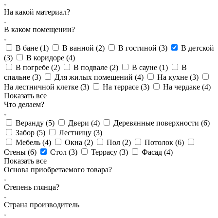
На какой материал?
В каком помещении?
В бане (
1
)
В ванной (
2
)
В гостиной (
3
)
В детской
(
3
)
В коридоре (
4
)
В погребе (
2
)
В подвале (
2
)
В сауне (
1
)
В
спальне (
3
)
Для жилых помещений (
4
)
На кухне (
3
)
На лестничной клетке (
3
)
На террасе (
3
)
На чердаке (
4
)
Показать все
Что делаем?
Веранду (
5
)
Двери (
4
)
Деревянные поверхности (
6
)
Забор (
5
)
Лестницу (
3
)
Мебель (
4
)
Окна (
2
)
Пол (
2
)
Потолок (
6
)
Стены (
6
)
Стол (
3
)
Террасу (
3
)
Фасад (
4
)
Показать все
Основа приобретаемого товара?
Степень глянца?
Страна производитель