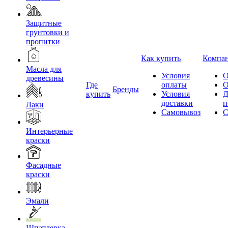
Защитные
грунтовки и
пропитки
Как купить
Компа
Масла для
Условия
О
древесины
Где
оплаты
О
Бренды
купить
Условия
Д
доставки
п
Лаки
Самовывоз
С
Интерьерные
краски
Фасадные
краски
Эмали
Шпатлевка