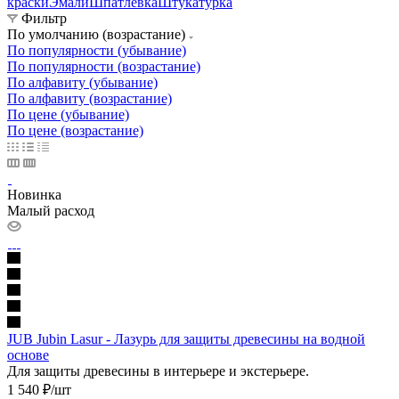
краски
Эмали
Шпатлевка
Штукатурка
Фильтр
По умолчанию (возрастание)
По популярности (убывание)
По популярности (возрастание)
По алфавиту (убывание)
По алфавиту (возрастание)
По цене (убывание)
По цене (возрастание)
Новинка
Малый расход
JUB Jubin Lasur - Лазурь для защиты древесины на водной
основе
Для защиты древесины в интерьере и экстерьере.
1 540
₽
/шт