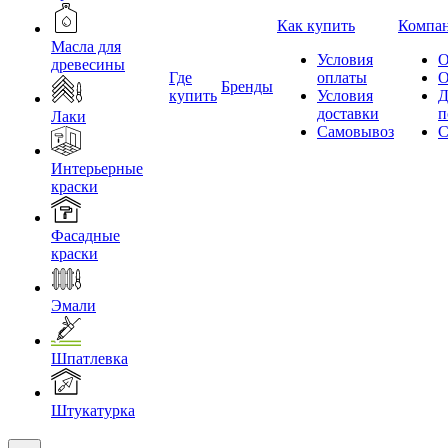
Как купить
Компа
Масла для
Условия
О
древесины
Где
оплаты
О
Бренды
купить
Условия
Д
доставки
п
Лаки
Самовывоз
С
Интерьерные
краски
Фасадные
краски
Эмали
Шпатлевка
Штукатурка