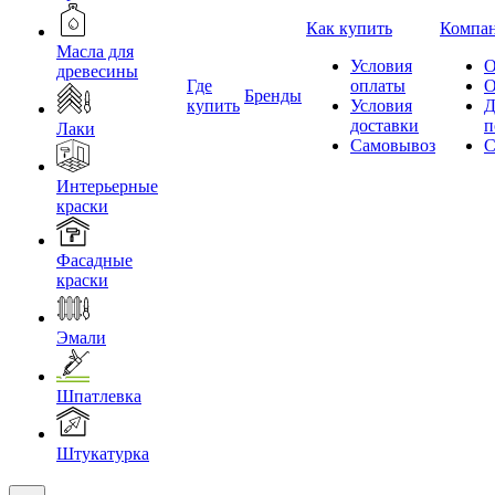
Как купить
Компа
Масла для
Условия
О
древесины
Где
оплаты
О
Бренды
купить
Условия
Д
доставки
п
Лаки
Самовывоз
С
Интерьерные
краски
Фасадные
краски
Эмали
Шпатлевка
Штукатурка