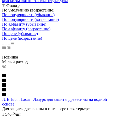
краски
Эмали
Шпатлевка
Штукатурка
Фильтр
По умолчанию (возрастание)
По популярности (убывание)
По популярности (возрастание)
По алфавиту (убывание)
По алфавиту (возрастание)
По цене (убывание)
По цене (возрастание)
Новинка
Малый расход
JUB Jubin Lasur - Лазурь для защиты древесины на водной
основе
Для защиты древесины в интерьере и экстерьере.
1 540
₽
/шт