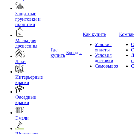
Защитные
грунтовки и
пропитки
Как купить
Компа
Масла для
Условия
О
древесины
Где
оплаты
О
Бренды
купить
Условия
Д
доставки
п
Лаки
Самовывоз
С
Интерьерные
краски
Фасадные
краски
Эмали
Шпатлевка