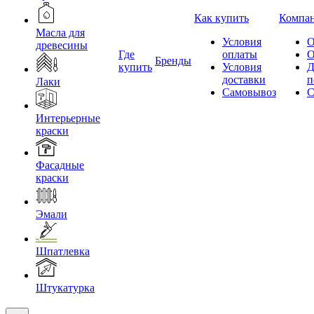
Как купить
Компа
Масла для
Условия
О
древесины
Где
оплаты
О
Бренды
купить
Условия
Д
доставки
п
Лаки
Самовывоз
С
Интерьерные
краски
Фасадные
краски
Эмали
Шпатлевка
Штукатурка