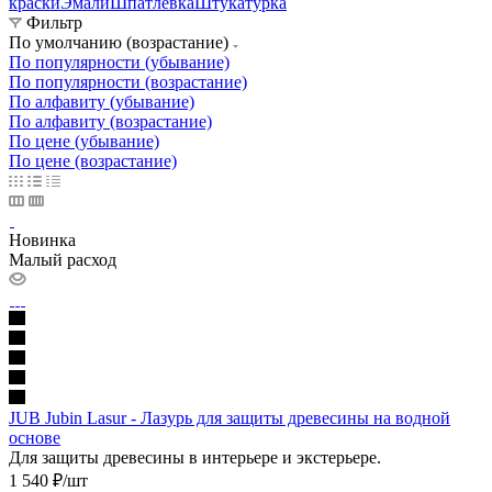
краски
Эмали
Шпатлевка
Штукатурка
Фильтр
По умолчанию (возрастание)
По популярности (убывание)
По популярности (возрастание)
По алфавиту (убывание)
По алфавиту (возрастание)
По цене (убывание)
По цене (возрастание)
Новинка
Малый расход
JUB Jubin Lasur - Лазурь для защиты древесины на водной
основе
Для защиты древесины в интерьере и экстерьере.
1 540
₽
/шт