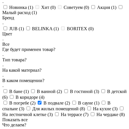
Новинка (
1
)
Хит (
0
)
Советуем (
0
)
Акция (
1
)
Малый расход (
1
)
Бренд
JUB (
1
)
BELINKA (
1
)
BORITEX (
0
)
Цвет
Все
Где будет применен товар?
Тип товара?
На какой материал?
В каком помещении?
В бане (
1
)
В ванной (
2
)
В гостиной (
3
)
В детской
(
6
)
В коридоре (
4
)
В погребе (
2
)
В подвале (
2
)
В сауне (
1
)
В
спальне (
3
)
Для жилых помещений (
8
)
На кухне (
3
)
На лестничной клетке (
3
)
На террасе (
7
)
На чердаке (
8
)
Показать все
Что делаем?