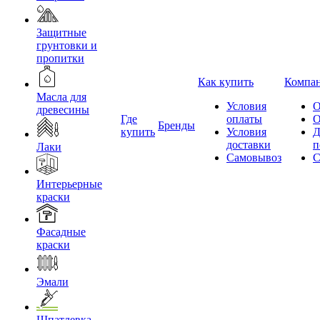
Защитные
грунтовки и
пропитки
Как купить
Компа
Масла для
Условия
О
древесины
Где
оплаты
О
Бренды
купить
Условия
Д
доставки
п
Лаки
Самовывоз
С
Интерьерные
краски
Фасадные
краски
Эмали
Шпатлевка