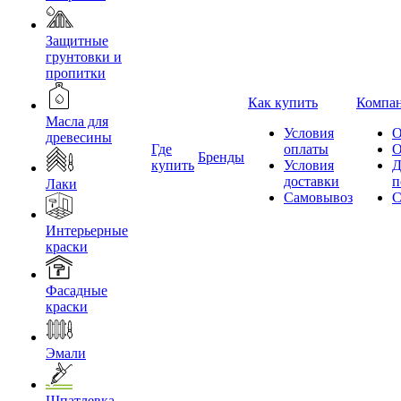
Защитные
грунтовки и
пропитки
Как купить
Компа
Масла для
Условия
О
древесины
Где
оплаты
О
Бренды
купить
Условия
Д
доставки
п
Лаки
Самовывоз
С
Интерьерные
краски
Фасадные
краски
Эмали
Шпатлевка