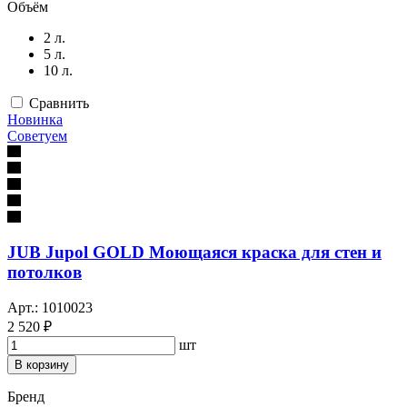
Объём
2 л.
5 л.
10 л.
Сравнить
Новинка
Советуем
JUB Jupol GOLD Моющаяся краска для стен и
потолков
Арт.: 1010023
2 520 ₽
шт
В корзину
Бренд