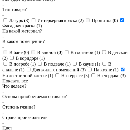
Тип товара?
Лазурь (
3
)
Интерьерная краска (
2
)
Пропитка (
0
)
Фасадная краска (
1
)
На какой материал?
В каком помещении?
В бане (
0
)
В ванной (
0
)
В гостиной (
1
)
В детской
(
2
)
В коридоре (
1
)
В погребе (
1
)
В подвале (
1
)
В сауне (
1
)
В
спальне (
1
)
Для жилых помещений (
3
)
На кухне (
1
)
На лестничной клетке (
1
)
На террасе (
3
)
На чердаке (
3
)
Показать все
Что делаем?
Основа приобретаемого товара?
Степень глянца?
Страна производитель
Цвет