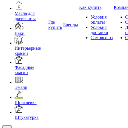
Как купить
Компа
Масла для
Условия
О
древесины
Где
оплаты
О
Бренды
купить
Условия
Д
доставки
п
Лаки
Самовывоз
С
Интерьерные
краски
Фасадные
краски
Эмали
Шпатлевка
Штукатурка