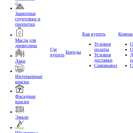
Защитные
грунтовки и
пропитки
Как купить
Компа
Масла для
Условия
О
древесины
Где
оплаты
О
Бренды
купить
Условия
Д
доставки
п
Лаки
Самовывоз
С
Интерьерные
краски
Фасадные
краски
Эмали
Шпатлевка