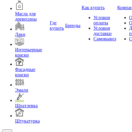
Как купить
Компа
Масла для
Условия
О
древесины
Где
оплаты
О
Бренды
купить
Условия
Д
доставки
п
Лаки
Самовывоз
С
Интерьерные
краски
Фасадные
краски
Эмали
Шпатлевка
Штукатурка