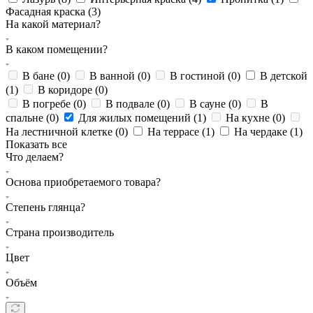
Фасадная краска (
3
)
На какой материал?
В каком помещении?
В бане (
0
)
В ванной (
0
)
В гостиной (
0
)
В детской
(
1
)
В коридоре (
0
)
В погребе (
0
)
В подвале (
0
)
В сауне (
0
)
В
спальне (
0
)
Для жилых помещений (
1
)
На кухне (
0
)
На лестничной клетке (
0
)
На террасе (
1
)
На чердаке (
1
)
Показать все
Что делаем?
Основа приобретаемого товара?
Степень глянца?
Страна производитель
Цвет
Объём