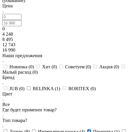
(убывание)
Цена
0
4 248
8 495
12 743
16 990
Наши предложения
Новинка (
0
)
Хит (
0
)
Советуем (
0
)
Акция (
0
)
Малый расход (
0
)
Бренд
JUB (
0
)
BELINKA (
1
)
BORITEX (
0
)
Цвет
Все
Где будет применен товар?
Тип товара?
Лазурь (
8
)
Интерьерная краска (
4
)
Пропитка (
1
)