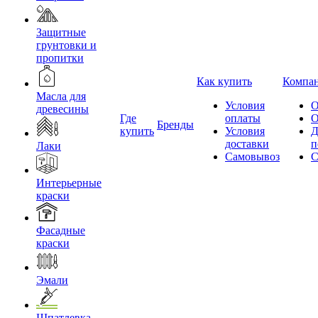
Защитные
грунтовки и
пропитки
Как купить
Компа
Масла для
Условия
О
древесины
Где
оплаты
О
Бренды
купить
Условия
Д
доставки
п
Лаки
Самовывоз
С
Интерьерные
краски
Фасадные
краски
Эмали
Шпатлевка