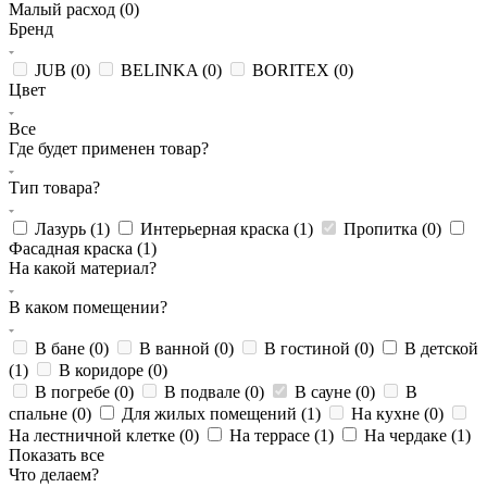
Малый расход (
0
)
Бренд
JUB (
0
)
BELINKA (
0
)
BORITEX (
0
)
Цвет
Все
Где будет применен товар?
Тип товара?
Лазурь (
1
)
Интерьерная краска (
1
)
Пропитка (
0
)
Фасадная краска (
1
)
На какой материал?
В каком помещении?
В бане (
0
)
В ванной (
0
)
В гостиной (
0
)
В детской
(
1
)
В коридоре (
0
)
В погребе (
0
)
В подвале (
0
)
В сауне (
0
)
В
спальне (
0
)
Для жилых помещений (
1
)
На кухне (
0
)
На лестничной клетке (
0
)
На террасе (
1
)
На чердаке (
1
)
Показать все
Что делаем?