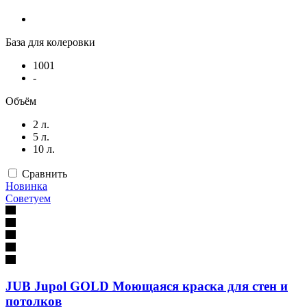
База для колеровки
1001
-
Объём
2 л.
5 л.
10 л.
Сравнить
Новинка
Советуем
JUB Jupol GOLD Моющаяся краска для стен и
потолков