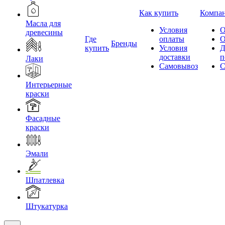
Как купить
Компа
Масла для
Условия
О
древесины
Где
оплаты
О
Бренды
купить
Условия
Д
доставки
п
Лаки
Самовывоз
С
Интерьерные
краски
Фасадные
краски
Эмали
Шпатлевка
Штукатурка