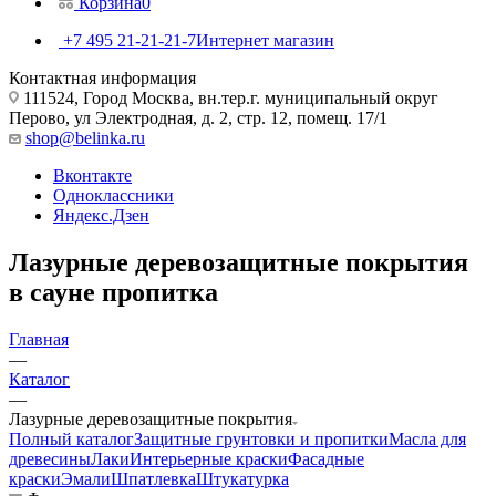
Корзина
0
+7 495 21-21-21-7
Интернет магазин
Контактная информация
111524, Город Москва, вн.тер.г. муниципальный округ
Перово, ул Электродная, д. 2, стр. 12, помещ. 17/1
shop@belinka.ru
Вконтакте
Одноклассники
Яндекс.Дзен
Лазурные деревозащитные покрытия
в сауне пропитка
Главная
—
Каталог
—
Лазурные деревозащитные покрытия
Полный каталог
Защитные грунтовки и пропитки
Масла для
древесины
Лаки
Интерьерные краски
Фасадные
краски
Эмали
Шпатлевка
Штукатурка