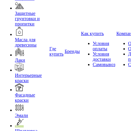
Защитные
грунтовки и
пропитки
Как купить
Компа
Масла для
Условия
О
древесины
Где
оплаты
О
Бренды
купить
Условия
Д
доставки
п
Лаки
Самовывоз
С
Интерьерные
краски
Фасадные
краски
Эмали
Шпатлевка