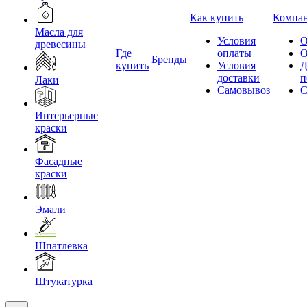
Как купить
Компа
Масла для
Условия
О
древесины
Где
оплаты
О
Бренды
купить
Условия
Д
доставки
п
Лаки
Самовывоз
С
Интерьерные
краски
Фасадные
краски
Эмали
Шпатлевка
Штукатурка