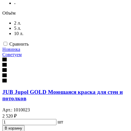
-
Объём
2 л.
5 л.
10 л.
Сравнить
Новинка
Советуем
JUB Jupol GOLD Моющаяся краска для стен и
потолков
Арт.: 1010023
2 520 ₽
шт
В корзину