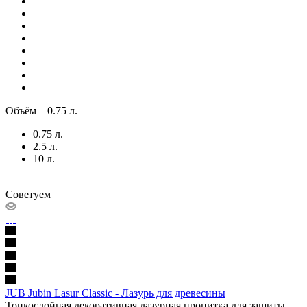
Объём
—
0.75 л.
0.75 л.
2.5 л.
10 л.
Советуем
JUB Jubin Lasur Classic - Лазурь для древесины
Тонкослойная декоративная лазурная пропитка для защиты