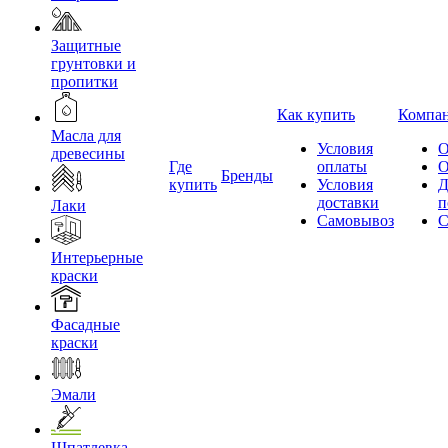
Защитные
грунтовки и
пропитки
Как купить
Компа
Масла для
Условия
О
древесины
Где
оплаты
О
Бренды
купить
Условия
Д
доставки
п
Лаки
Самовывоз
С
Интерьерные
краски
Фасадные
краски
Эмали
Шпатлевка