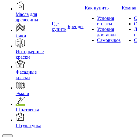
Как купить
Компа
Масла для
Условия
О
древесины
Где
оплаты
О
Бренды
купить
Условия
Д
доставки
п
Лаки
Самовывоз
С
Интерьерные
краски
Фасадные
краски
Эмали
Шпатлевка
Штукатурка