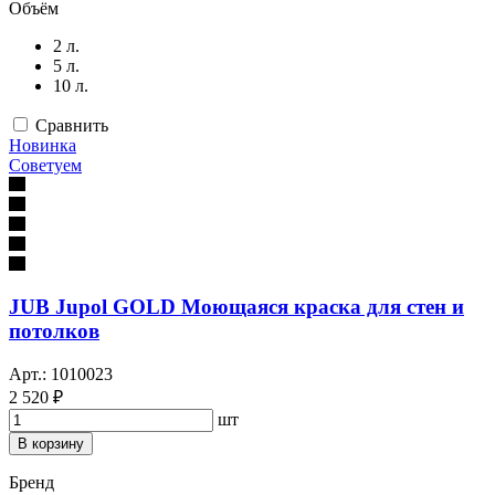
Объём
2 л.
5 л.
10 л.
Сравнить
Новинка
Советуем
JUB Jupol GOLD Моющаяся краска для стен и
потолков
Арт.: 1010023
2 520 ₽
шт
В корзину
Бренд