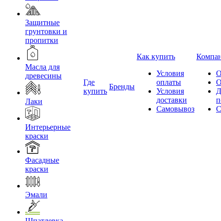
Защитные
грунтовки и
пропитки
Как купить
Компа
Масла для
Условия
О
древесины
Где
оплаты
О
Бренды
купить
Условия
Д
доставки
п
Лаки
Самовывоз
С
Интерьерные
краски
Фасадные
краски
Эмали
Шпатлевка