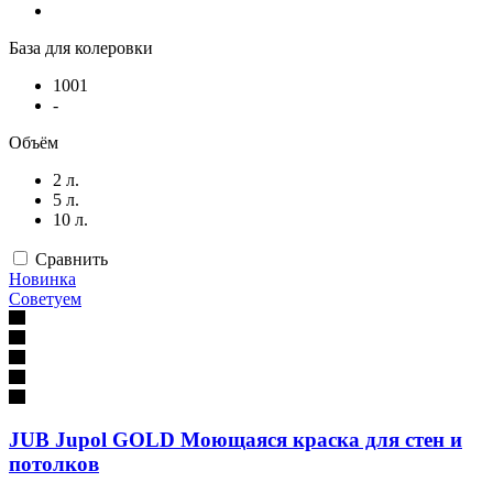
База для колеровки
1001
-
Объём
2 л.
5 л.
10 л.
Сравнить
Новинка
Советуем
JUB Jupol GOLD Моющаяся краска для стен и
потолков