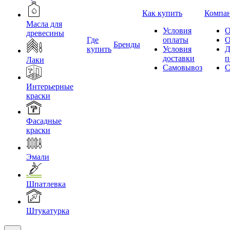
Как купить
Компа
Масла для
Условия
О
древесины
Где
оплаты
О
Бренды
купить
Условия
Д
доставки
п
Лаки
Самовывоз
С
Интерьерные
краски
Фасадные
краски
Эмали
Шпатлевка
Штукатурка