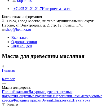
Корзина
0
+7 495 21-21-21-7
Интернет магазин
Контактная информация
111524, Город Москва, вн.тер.г. муниципальный округ
Перово, ул Электродная, д. 2, стр. 12, помещ. 17/1
shop@belinka.ru
Вконтакте
Одноклассники
Яндекс.Дзен
Масла для древесины масляная
4
Главная
—
Каталог
—
Масла для дерева
Полный каталог
Лазурные деревозащитные
покрытия
Защитные грунтовки и пропитки
Лаки
Интерьерные
краски
Фасадные краски
Эмали
Шпатлевка
Штукатурка
Фильтр