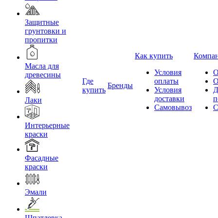
Защитные
грунтовки и
пропитки
Как купить
Компа
Масла для
Условия
О
древесины
Где
оплаты
О
Бренды
купить
Условия
Д
доставки
п
Лаки
Самовывоз
С
Интерьерные
краски
Фасадные
краски
Эмали
Шпатлевка