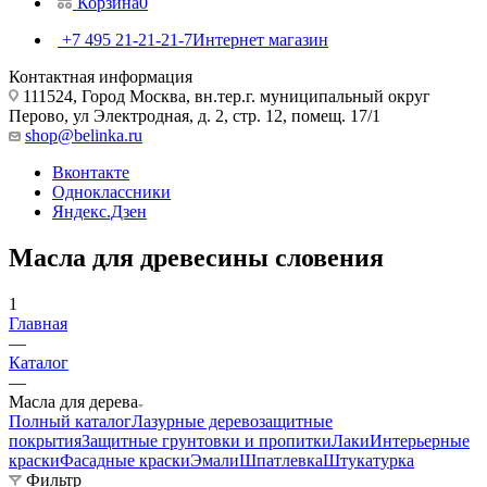
Корзина
0
+7 495 21-21-21-7
Интернет магазин
Контактная информация
111524, Город Москва, вн.тер.г. муниципальный округ
Перово, ул Электродная, д. 2, стр. 12, помещ. 17/1
shop@belinka.ru
Вконтакте
Одноклассники
Яндекс.Дзен
Масла для древесины словения
1
Главная
—
Каталог
—
Масла для дерева
Полный каталог
Лазурные деревозащитные
покрытия
Защитные грунтовки и пропитки
Лаки
Интерьерные
краски
Фасадные краски
Эмали
Шпатлевка
Штукатурка
Фильтр