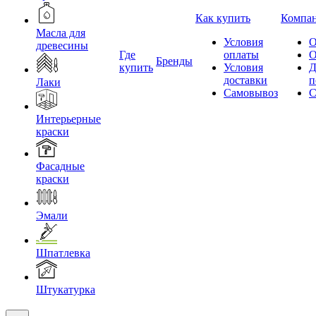
Как купить
Компа
Масла для
Условия
О
древесины
Где
оплаты
О
Бренды
купить
Условия
Д
доставки
п
Лаки
Самовывоз
С
Интерьерные
краски
Фасадные
краски
Эмали
Шпатлевка
Штукатурка