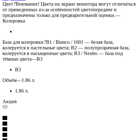
Цвет
?
Внимание! Цвета на экране монитора могут отличаться
от приведенных из-за особенностей цветопередачи и
предназначены только для предварительной оценки.
—
Колеровка
База для колеровки
?
B1 / Bianco / 1001 — белая база,
колеруется в пастельные цвета; B2 — полупрозрачная база,
колеруется в насыщенные цвета; B3 / Neutro — база под
тёмные цвета
—
B3
B3
Объём
—
1.86 л.
1.86 л.
Акция