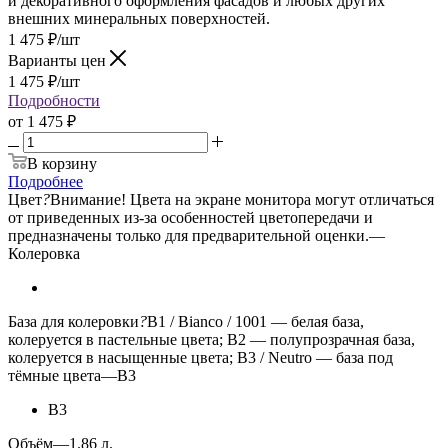
и декоративного оформления фасадов и любых других
внешних минеральных поверхностей.
1 475
₽
/шт
Варианты цен
1 475
₽
/шт
Подробности
от
1 475 ₽
В корзину
Подробнее
Цвет
?
Внимание! Цвета на экране монитора могут отличаться
от приведенных из-за особенностей цветопередачи и
предназначены только для предварительной оценки.
—
Колеровка
База для колеровки
?
B1 / Bianco / 1001 — белая база,
колеруется в пастельные цвета; B2 — полупрозрачная база,
колеруется в насыщенные цвета; B3 / Neutro — база под
тёмные цвета
—
B3
B3
Объём
—
1.86 л.