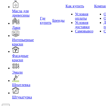
Как купить
Компа
Масла для
Условия
О
древесины
Где
оплаты
О
Бренды
купить
Условия
Д
доставки
п
Лаки
Самовывоз
С
Интерьерные
краски
Фасадные
краски
Эмали
Шпатлевка
Штукатурка