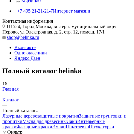
Корзина
0
+7 495 21-21-21-7
Интернет магазин
Контактная информация
111524, Город Москва, вн.тер.г. муниципальный округ
Перово, ул Электродная, д. 2, стр. 12, помещ. 17/1
shop@belinka.ru
Вконтакте
Одноклассники
Яндекс.Дзен
Полный каталог belinka
16
Главная
—
Каталог
—
Полный каталог
Лазурные деревозащитные покрытия
Защитные грунтовки и
пропитки
Масла для древесины
Лаки
Интерьерные
краски
Фасадные краски
Эмали
Шпатлевка
Штукатурка
Фильтр