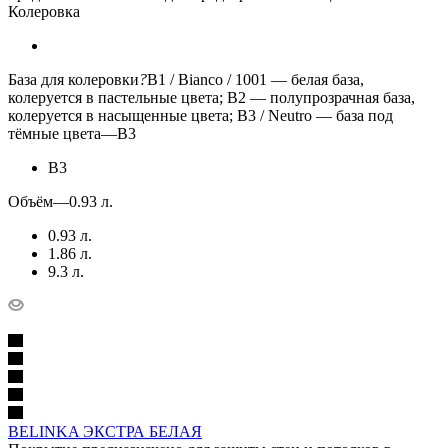
Колеровка
База для колеровки
?
B1 / Bianco / 1001 — белая база,
колеруется в пастельные цвета; B2 — полупрозрачная база,
колеруется в насыщенные цвета; B3 / Neutro — база под
тёмные цвета
—
B3
B3
Объём
—
0.93 л.
0.93 л.
1.86 л.
9.3 л.
BELINKA ЭКСТРА БЕЛАЯ