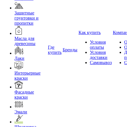
Защитные
грунтовки и
пропитки
Как купить
Компа
Масла для
Условия
О
древесины
Где
оплаты
О
Бренды
купить
Условия
Д
доставки
п
Лаки
Самовывоз
С
Интерьерные
краски
Фасадные
краски
Эмали
Шпатлевка