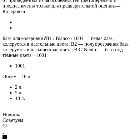
от приведенных из-за особенностей цветопередачи и
предназначены только для предварительной оценки.
—
Колеровка
База для колеровки
?
B1 / Bianco / 1001 — белая база,
колеруется в пастельные цвета; B2 — полупрозрачная база,
колеруется в насыщенные цвета; B3 / Neutro — база под
тёмные цвета
—
1001
1001
Объём
—
10 л.
2 л.
5 л.
10 л.
Новинка
Советуем