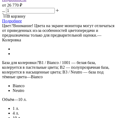
от
26 770 ₽
В корзину
Подробнее
Цвет
?
Внимание! Цвета на экране монитора могут отличаться
от приведенных из-за особенностей цветопередачи и
предназначены только для предварительной оценки.
—
Колеровка
База для колеровки
?
B1 / Bianco / 1001 — белая база,
колеруется в пастельные цвета; B2 — полупрозрачная база,
колеруется в насыщенные цвета; B3 / Neutro — база под
тёмные цвета
—
Bianco
Bianco
Neutro
Объём
—
10 л.
1 л.
4 л.
10 л.