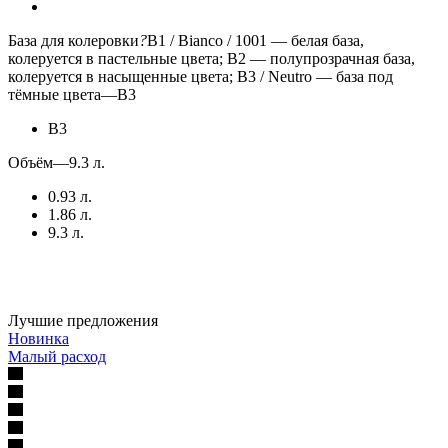
База для колеровки
?
B1 / Bianco / 1001 — белая база,
колеруется в пастельные цвета; B2 — полупрозрачная база,
колеруется в насыщенные цвета; B3 / Neutro — база под
тёмные цвета
—
B3
B3
Объём
—
9.3 л.
0.93 л.
1.86 л.
9.3 л.
Лучшие предложения
Новинка
Малый расход