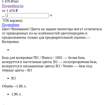
1 470
₽
/шт
Подробности
от
1 470 ₽
В корзину
Подробнее
Цвет
?
Внимание! Цвета на экране монитора могут отличаться
от приведенных из-за особенностей цветопередачи и
предназначены только для предварительной оценки.
—
Колеровка
База для колеровки
?
B1 / Bianco / 1001 — белая база,
колеруется в пастельные цвета; B2 — полупрозрачная база,
колеруется в насыщенные цвета; B3 / Neutro — база под
тёмные цвета
—
B3
B3
Объём
—
1.86 л.
1.86 л.