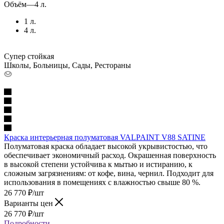
Объём
—
4 л.
1 л.
4 л.
Супер стойкая
Школы, Больницы, Сады, Рестораны
Краска интерьерная полуматовая VALPAINT V88 SATINE
Полуматовая краска обладает высокой укрывистостью, что
обеспечивает экономичный расход. Окрашенная поверхность
в высокой степени устойчива к мытью и истиранию, к
сложным загрязнениям: от кофе, вина, чернил. Подходит для
использования в помещениях с влажностью свыше 80 %.
26 770
₽
/шт
Варианты цен
26 770
₽
/шт
Подробности