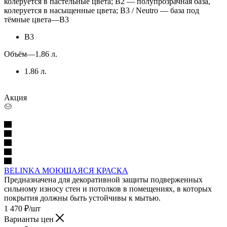
колеруется в пастельные цвета; B2 — полупрозрачная база,
колеруется в насыщенные цвета; B3 / Neutro — база под
тёмные цвета
—
B3
B3
Объём
—
1.86 л.
1.86 л.
Акция
BELINKA МОЮЩАЯСЯ КРАСКА
Предназначена для декоративной защиты подверженных
сильному износу стен и потолков в помещениях, в которых
покрытия должны быть устойчивы к мытью.
1 470
₽
/шт
Варианты цен