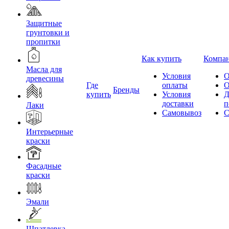
Защитные
грунтовки и
пропитки
Как купить
Компа
Масла для
Условия
О
древесины
Где
оплаты
О
Бренды
купить
Условия
Д
доставки
п
Лаки
Самовывоз
С
Интерьерные
краски
Фасадные
краски
Эмали
Шпатлевка