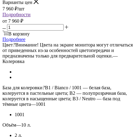
Варианты цен
7 960
₽
/шт
Подробности
от
7 960 ₽
В корзину
Подробнее
Цвет
?
Внимание! Цвета на экране монитора могут отличаться
от приведенных из-за особенностей цветопередачи и
предназначены только для предварительной оценки.
—
Колеровка
База для колеровки
?
B1 / Bianco / 1001 — белая база,
колеруется в пастельные цвета; B2 — полупрозрачная база,
колеруется в насыщенные цвета; B3 / Neutro — база под
тёмные цвета
—
1001
1001
Объём
—
10 л.
2 л.