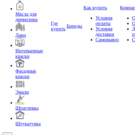
Как купить
Компа
Масла для
Условия
О
древесины
Где
оплаты
О
Бренды
купить
Условия
Д
доставки
п
Лаки
Самовывоз
С
Интерьерные
краски
Фасадные
краски
Эмали
Шпатлевка
Штукатурка