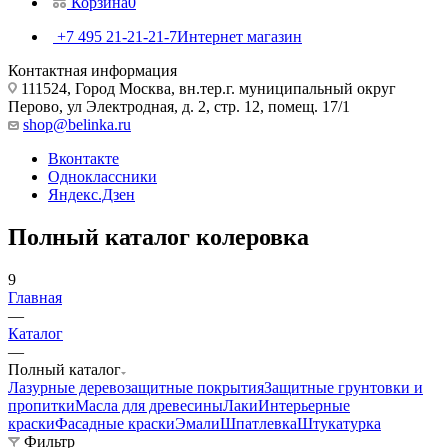
Корзина
0
+7 495 21-21-21-7
Интернет магазин
Контактная информация
111524, Город Москва, вн.тер.г. муниципальный округ
Перово, ул Электродная, д. 2, стр. 12, помещ. 17/1
shop@belinka.ru
Вконтакте
Одноклассники
Яндекс.Дзен
Полный каталог колеровка
9
Главная
—
Каталог
—
Полный каталог
Лазурные деревозащитные покрытия
Защитные грунтовки и
пропитки
Масла для древесины
Лаки
Интерьерные
краски
Фасадные краски
Эмали
Шпатлевка
Штукатурка
Фильтр