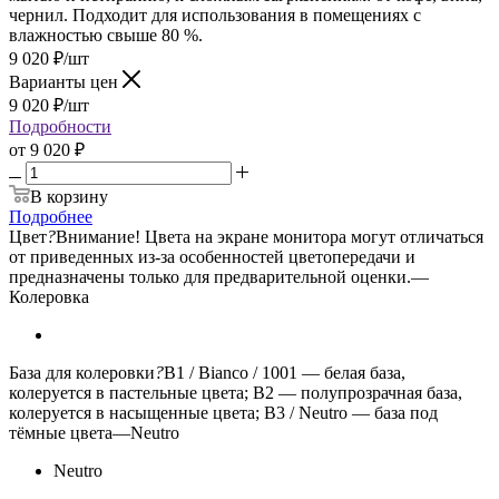
чернил. Подходит для использования в помещениях с
влажностью свыше 80 %.
9 020
₽
/шт
Варианты цен
9 020
₽
/шт
Подробности
от
9 020 ₽
В корзину
Подробнее
Цвет
?
Внимание! Цвета на экране монитора могут отличаться
от приведенных из-за особенностей цветопередачи и
предназначены только для предварительной оценки.
—
Колеровка
База для колеровки
?
B1 / Bianco / 1001 — белая база,
колеруется в пастельные цвета; B2 — полупрозрачная база,
колеруется в насыщенные цвета; B3 / Neutro — база под
тёмные цвета
—
Neutro
Neutro