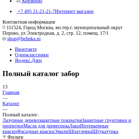
Корзина
0
+7 495 21-21-21-7
Интернет магазин
Контактная информация
111524, Город Москва, вн.тер.г. муниципальный округ
Перово, ул Электродная, д. 2, стр. 12, помещ. 17/1
shop@belinka.ru
Вконтакте
Одноклассники
Яндекс.Дзен
Полный каталог забор
13
Главная
—
Каталог
—
Полный каталог
Лазурные деревозащитные покрытия
Защитные грунтовки и
пропитки
Масла для древесины
Лаки
Интерьерные
краски
Фасадные краски
Эмали
Шпатлевка
Штукатурка
Фильтр