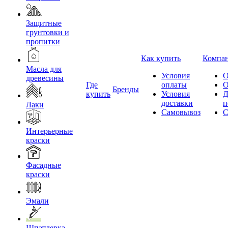
Защитные
грунтовки и
пропитки
Как купить
Компа
Масла для
Условия
О
древесины
Где
оплаты
О
Бренды
купить
Условия
Д
доставки
п
Лаки
Самовывоз
С
Интерьерные
краски
Фасадные
краски
Эмали
Шпатлевка