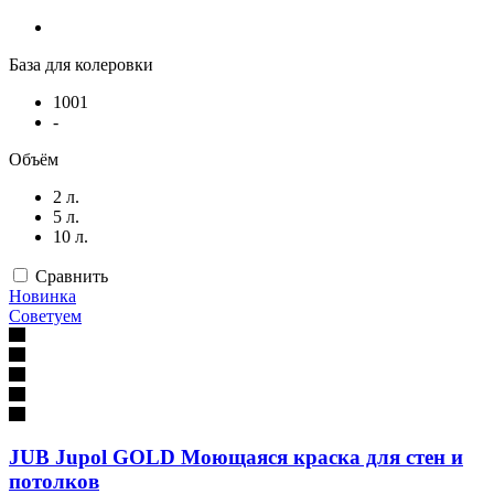
База для колеровки
1001
-
Объём
2 л.
5 л.
10 л.
Сравнить
Новинка
Советуем
JUB Jupol GOLD Моющаяся краска для стен и
потолков