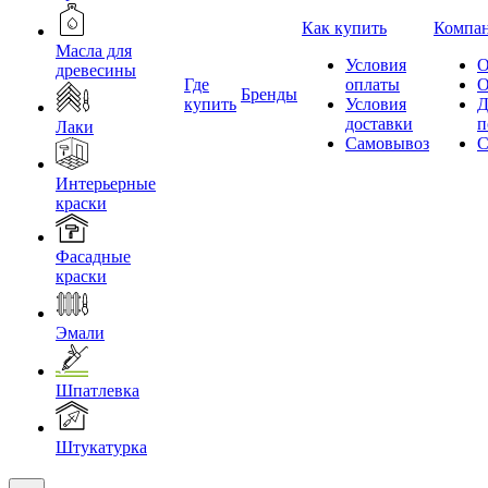
Как купить
Компа
Масла для
Условия
О
древесины
Где
оплаты
О
Бренды
купить
Условия
Д
доставки
п
Лаки
Самовывоз
С
Интерьерные
краски
Фасадные
краски
Эмали
Шпатлевка
Штукатурка