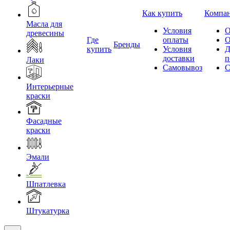
Как купить
Компа
Масла для
Условия
О
древесины
Где
оплаты
О
Бренды
купить
Условия
Д
доставки
п
Лаки
Самовывоз
С
Интерьерные
краски
Фасадные
краски
Эмали
Шпатлевка
Штукатурка