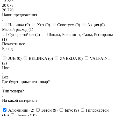
13 385
20 078
26 770
Наши предложения
Новинка (
0
)
Хит (
0
)
Советуем (
0
)
Акция (
0
)
Малый расход (
1
)
Супер стойкая (
2
)
Школы, Больницы, Сады, Рестораны
(
1
)
Показать все
Бренд
JUB (
0
)
BELINKA (
0
)
ZVEZDA (
0
)
VALPAINT
(
2
)
Цвет
Все
Где будет применен товар?
Тип товара?
На какой материал?
Алюминий (
2
)
Бетон (
9
)
Брус (
9
)
Гипсокартон
(
10
)
Дерево (
10
)