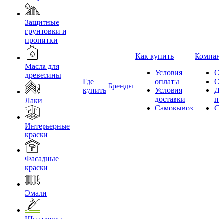
Защитные
грунтовки и
пропитки
Как купить
Компа
Масла для
Условия
О
древесины
Где
оплаты
О
Бренды
купить
Условия
Д
доставки
п
Лаки
Самовывоз
С
Интерьерные
краски
Фасадные
краски
Эмали
Шпатлевка