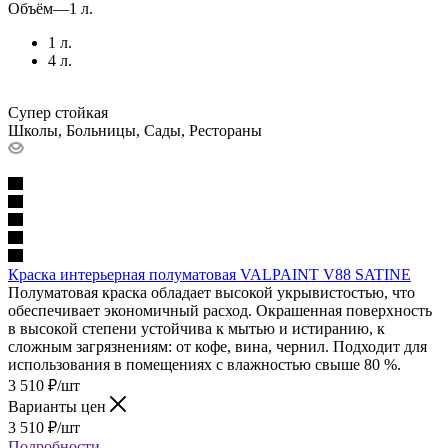
Объём
—
1 л.
1 л.
4 л.
Супер стойкая
Школы, Больницы, Сады, Рестораны
Краска интерьерная полуматовая VALPAINT V88 SATINE
Полуматовая краска обладает высокой укрывистостью, что
обеспечивает экономичный расход. Окрашенная поверхность
в высокой степени устойчива к мытью и истиранию, к
сложным загрязнениям: от кофе, вина, чернил. Подходит для
использования в помещениях с влажностью свыше 80 %.
3 510
₽
/шт
Варианты цен
3 510
₽
/шт
Подробности