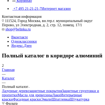
Корзина
0
+7 495 21-21-21-7
Интернет магазин
Контактная информация
111524, Город Москва, вн.тер.г. муниципальный округ
Перово, ул Электродная, д. 2, стр. 12, помещ. 17/1
shop@belinka.ru
Вконтакте
Одноклассники
Яндекс.Дзен
Полный каталог в коридоре алюминий
2
Главная
—
Каталог
—
Полный каталог
Лазурные деревозащитные покрытия
Защитные грунтовки и
пропитки
Масла для древесины
Лаки
Интерьерные
краски
Фасадные краски
Эмали
Шпатлевка
Штукатурка
Фильтр