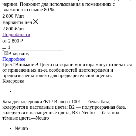
чернил. Подходит для использования в помещениях с
влажностью свыше 80 %.
2 800
₽
/шт
Варианты цен
2 800
₽
/шт
Подробности
от
2 800 ₽
В корзину
Подробнее
Цвет
?
Внимание! Цвета на экране монитора могут отличаться
от приведенных из-за особенностей цветопередачи и
предназначены только для предварительной оценки.
—
Колеровка
База для колеровки
?
B1 / Bianco / 1001 — белая база,
колеруется в пастельные цвета; B2 — полупрозрачная база,
колеруется в насыщенные цвета; B3 / Neutro — база под
тёмные цвета
—
Neutro
Neutro