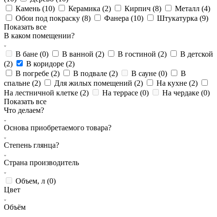
Камень (
10
)
Керамика (
2
)
Кирпич (
8
)
Металл (
4
)
Обои под покраску (
8
)
Фанера (
10
)
Штукатурка (
9
)
Показать все
В каком помещении?
В бане (
0
)
В ванной (
2
)
В гостиной (
2
)
В детской
(
2
)
В коридоре (
2
)
В погребе (
2
)
В подвале (
2
)
В сауне (
0
)
В
спальне (
2
)
Для жилых помещений (
2
)
На кухне (
2
)
На лестничной клетке (
2
)
На террасе (
0
)
На чердаке (
0
)
Показать все
Что делаем?
Основа приобретаемого товара?
Степень глянца?
Страна производитель
Объем, л (
0
)
Цвет
Объём