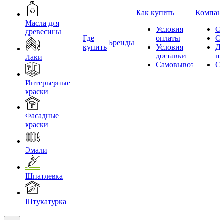
Как купить
Компа
Масла для
Условия
О
древесины
Где
оплаты
О
Бренды
купить
Условия
Д
доставки
п
Лаки
Самовывоз
С
Интерьерные
краски
Фасадные
краски
Эмали
Шпатлевка
Штукатурка