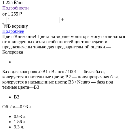
1 255
₽
/шт
Подробности
от
1 255 ₽
В корзину
Подробнее
Цвет
?
Внимание! Цвета на экране монитора могут отличаться
от приведенных из-за особенностей цветопередачи и
предназначены только для предварительной оценки.
—
Колеровка
База для колеровки
?
B1 / Bianco / 1001 — белая база,
колеруется в пастельные цвета; B2 — полупрозрачная база,
колеруется в насыщенные цвета; B3 / Neutro — база под
тёмные цвета
—
B3
B3
Объём
—
0.93 л.
0.93 л.
1.86 л.
9.3 л.