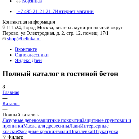
Корзина
0
+7 495 21-21-21-7
Интернет магазин
Контактная информация
111524, Город Москва, вн.тер.г. муниципальный округ
Перово, ул Электродная, д. 2, стр. 12, помещ. 17/1
shop@belinka.ru
Вконтакте
Одноклассники
Яндекс.Дзен
Полный каталог в гостиной бетон
8
Главная
—
Каталог
—
Полный каталог
Лазурные деревозащитные покрытия
Защитные грунтовки и
пропитки
Масла для древесины
Лаки
Интерьерные
краски
Фасадные краски
Эмали
Шпатлевка
Штукатурка
Фильтр