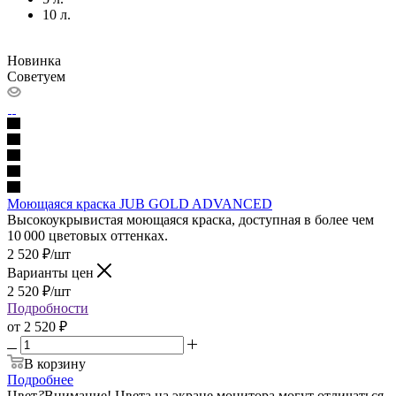
10 л.
Новинка
Советуем
Моющаяся краска JUB GOLD ADVANCED
Высокоукрывистая моющаяся краска, доступная в более чем
10 000 цветовых оттенках.
2 520
₽
/шт
Варианты цен
2 520
₽
/шт
Подробности
от
2 520 ₽
В корзину
Подробнее
Цвет
?
Внимание! Цвета на экране монитора могут отличаться