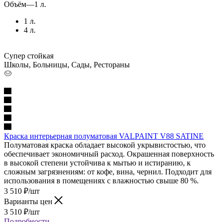
Объём
—
1 л.
1 л.
4 л.
Супер стойкая
Школы, Больницы, Сады, Рестораны
Краска интерьерная полуматовая VALPAINT V88 SATINE
Полуматовая краска обладает высокой укрывистостью, что
обеспечивает экономичный расход. Окрашенная поверхность
в высокой степени устойчива к мытью и истиранию, к
сложным загрязнениям: от кофе, вина, чернил. Подходит для
использования в помещениях с влажностью свыше 80 %.
3 510
₽
/шт
Варианты цен
3 510
₽
/шт
Подробности