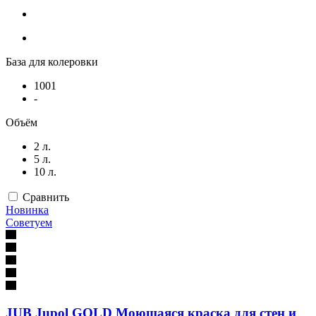
База для колеровки
1001
-
Объём
2 л.
5 л.
10 л.
Сравнить
Новинка
Советуем
JUB Jupol GOLD Моющаяся краска для стен и