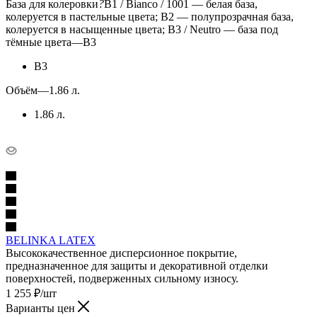
База для колеровки
?
B1 / Bianco / 1001 — белая база,
колеруется в пастельные цвета; B2 — полупрозрачная база,
колеруется в насыщенные цвета; B3 / Neutro — база под
тёмные цвета
—
B3
B3
Объём
—
1.86 л.
1.86 л.
BELINKA LATEX
Высококачественное дисперсионное покрытие,
предназначенное для защиты и декоративной отделки
поверхностей, подверженных сильному износу.
1 255
₽
/шт
Варианты цен