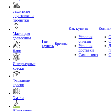
Защитные
грунтовки и
пропитки
Как купить
Компа
Масла для
Условия
О
древесины
Где
оплаты
О
Бренды
купить
Условия
Д
доставки
п
Лаки
Самовывоз
С
Интерьерные
краски
Фасадные
краски
Эмали
Шпатлевка