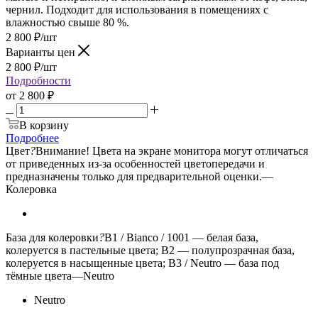
чернил. Подходит для использования в помещениях с
влажностью свыше 80 %.
2 800
₽
/шт
Варианты цен
2 800
₽
/шт
Подробности
от
2 800 ₽
В корзину
Подробнее
Цвет
?
Внимание! Цвета на экране монитора могут отличаться
от приведенных из-за особенностей цветопередачи и
предназначены только для предварительной оценки.
—
Колеровка
База для колеровки
?
B1 / Bianco / 1001 — белая база,
колеруется в пастельные цвета; B2 — полупрозрачная база,
колеруется в насыщенные цвета; B3 / Neutro — база под
тёмные цвета
—
Neutro
Neutro