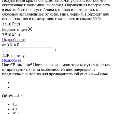
Полуматовая краска обладает высокой укрывистостью, что
обеспечивает экономичный расход. Окрашенная поверхность
в высокой степени устойчива к мытью и истиранию, к
сложным загрязнениям: от кофе, вина, чернил. Подходит для
использования в помещениях с влажностью свыше 80 %.
3 510
₽
/шт
Варианты цен
3 510
₽
/шт
Подробности
от
3 510 ₽
В корзину
Подробнее
Цвет
?
Внимание! Цвета на экране монитора могут отличаться
от приведенных из-за особенностей цветопередачи и
предназначены только для предварительной оценки.
—
Белая
Объём
—
1 л.
1 л.
4 л.
10 л.