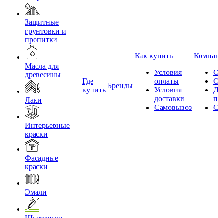
Защитные
грунтовки и
пропитки
Как купить
Компа
Масла для
Условия
О
древесины
Где
оплаты
О
Бренды
купить
Условия
Д
доставки
п
Лаки
Самовывоз
С
Интерьерные
краски
Фасадные
краски
Эмали
Шпатлевка