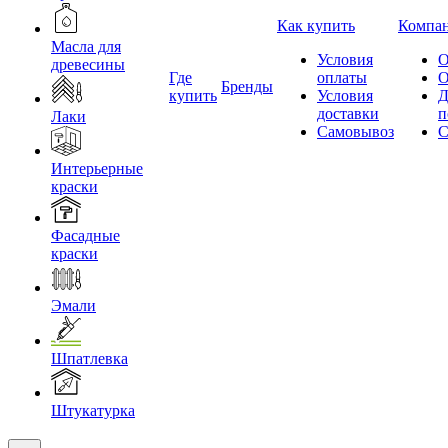
Как купить
Компа
Масла для
Условия
О
древесины
Где
оплаты
О
Бренды
купить
Условия
Д
доставки
п
Лаки
Самовывоз
С
Интерьерные
краски
Фасадные
краски
Эмали
Шпатлевка
Штукатурка