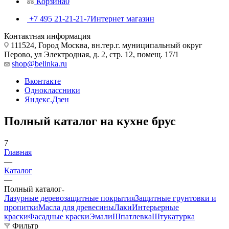
Корзина
0
+7 495 21-21-21-7
Интернет магазин
Контактная информация
111524, Город Москва, вн.тер.г. муниципальный округ
Перово, ул Электродная, д. 2, стр. 12, помещ. 17/1
shop@belinka.ru
Вконтакте
Одноклассники
Яндекс.Дзен
Полный каталог на кухне брус
7
Главная
—
Каталог
—
Полный каталог
Лазурные деревозащитные покрытия
Защитные грунтовки и
пропитки
Масла для древесины
Лаки
Интерьерные
краски
Фасадные краски
Эмали
Шпатлевка
Штукатурка
Фильтр