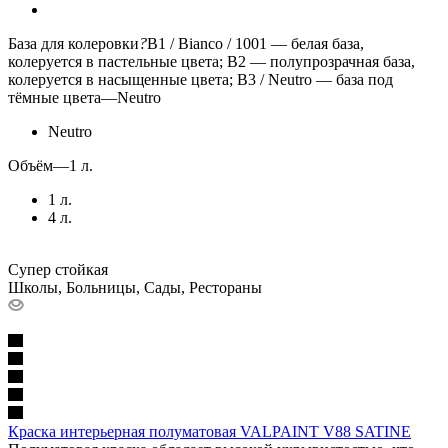
База для колеровки
?
B1 / Bianco / 1001 — белая база,
колеруется в пастельные цвета; B2 — полупрозрачная база,
колеруется в насыщенные цвета; B3 / Neutro — база под
тёмные цвета
—
Neutro
Neutro
Объём
—
1 л.
1 л.
4 л.
Супер стойкая
Школы, Больницы, Сады, Рестораны
Краска интерьерная полуматовая VALPAINT V88 SATINE