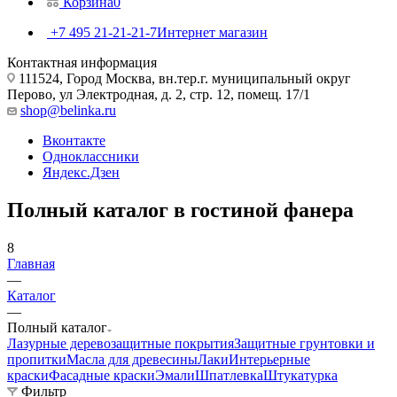
Корзина
0
+7 495 21-21-21-7
Интернет магазин
Контактная информация
111524, Город Москва, вн.тер.г. муниципальный округ
Перово, ул Электродная, д. 2, стр. 12, помещ. 17/1
shop@belinka.ru
Вконтакте
Одноклассники
Яндекс.Дзен
Полный каталог в гостиной фанера
8
Главная
—
Каталог
—
Полный каталог
Лазурные деревозащитные покрытия
Защитные грунтовки и
пропитки
Масла для древесины
Лаки
Интерьерные
краски
Фасадные краски
Эмали
Шпатлевка
Штукатурка
Фильтр