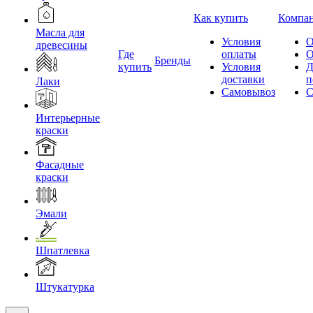
Как купить
Компа
Масла для
Условия
О
древесины
Где
оплаты
О
Бренды
купить
Условия
Д
доставки
п
Лаки
Самовывоз
С
Интерьерные
краски
Фасадные
краски
Эмали
Шпатлевка
Штукатурка