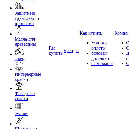
Защитные
грунтовки и
пропитки
Как купить
Компа
Масла для
Условия
О
древесины
Где
оплаты
О
Бренды
купить
Условия
Д
доставки
п
Лаки
Самовывоз
С
Интерьерные
краски
Фасадные
краски
Эмали
Шпатлевка