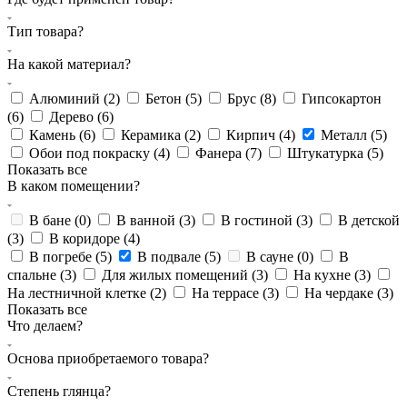
Тип товара?
На какой материал?
Алюминий (
2
)
Бетон (
5
)
Брус (
8
)
Гипсокартон
(
6
)
Дерево (
6
)
Камень (
6
)
Керамика (
2
)
Кирпич (
4
)
Металл (
5
)
Обои под покраску (
4
)
Фанера (
7
)
Штукатурка (
5
)
Показать все
В каком помещении?
В бане (
0
)
В ванной (
3
)
В гостиной (
3
)
В детской
(
3
)
В коридоре (
4
)
В погребе (
5
)
В подвале (
5
)
В сауне (
0
)
В
спальне (
3
)
Для жилых помещений (
3
)
На кухне (
3
)
На лестничной клетке (
2
)
На террасе (
3
)
На чердаке (
3
)
Показать все
Что делаем?
Основа приобретаемого товара?
Степень глянца?