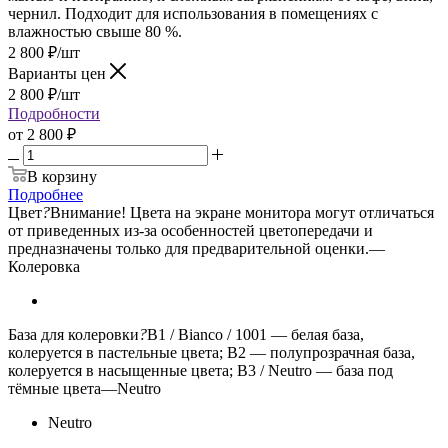
чернил. Подходит для использования в помещениях с
влажностью свыше 80 %.
2 800
₽
/шт
Варианты цен
2 800
₽
/шт
Подробности
от
2 800 ₽
В корзину
Подробнее
Цвет
?
Внимание! Цвета на экране монитора могут отличаться
от приведенных из-за особенностей цветопередачи и
предназначены только для предварительной оценки.
—
Колеровка
База для колеровки
?
B1 / Bianco / 1001 — белая база,
колеруется в пастельные цвета; B2 — полупрозрачная база,
колеруется в насыщенные цвета; B3 / Neutro — база под
тёмные цвета
—
Neutro
Neutro