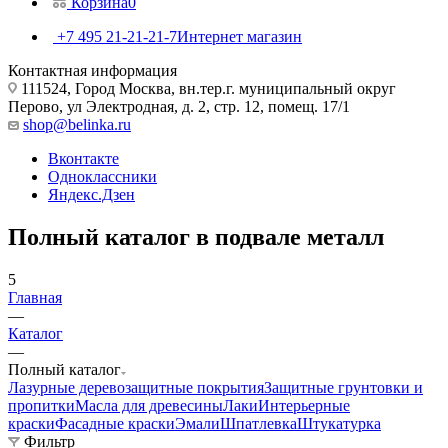
Корзина
0
+7 495 21-21-21-7
Интернет магазин
Контактная информация
111524, Город Москва, вн.тер.г. муниципальный округ
Перово, ул Электродная, д. 2, стр. 12, помещ. 17/1
shop@belinka.ru
Вконтакте
Одноклассники
Яндекс.Дзен
Полный каталог в подвале металл
5
Главная
—
Каталог
—
Полный каталог
Лазурные деревозащитные покрытия
Защитные грунтовки и
пропитки
Масла для древесины
Лаки
Интерьерные
краски
Фасадные краски
Эмали
Шпатлевка
Штукатурка
Фильтр