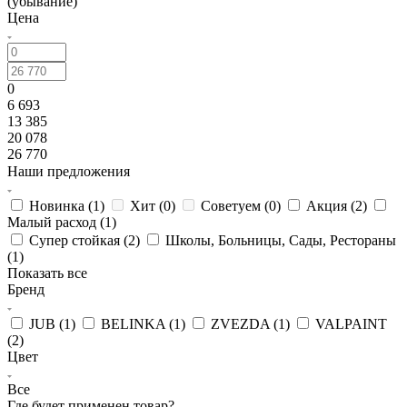
(убывание)
Цена
0
6 693
13 385
20 078
26 770
Наши предложения
Новинка (
1
)
Хит (
0
)
Советуем (
0
)
Акция (
2
)
Малый расход (
1
)
Супер стойкая (
2
)
Школы, Больницы, Сады, Рестораны
(
1
)
Показать все
Бренд
JUB (
1
)
BELINKA (
1
)
ZVEZDA (
1
)
VALPAINT
(
2
)
Цвет
Все
Где будет применен товар?