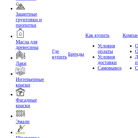
Защитные
грунтовки и
пропитки
Как купить
Компа
Масла для
Условия
О
древесины
Где
оплаты
О
Бренды
купить
Условия
Д
доставки
п
Лаки
Самовывоз
С
Интерьерные
краски
Фасадные
краски
Эмали
Шпатлевка