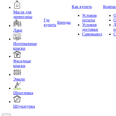
Как купить
Компа
Масла для
Условия
О
древесины
Где
оплаты
О
Бренды
купить
Условия
Д
доставки
п
Лаки
Самовывоз
С
Интерьерные
краски
Фасадные
краски
Эмали
Шпатлевка
Штукатурка