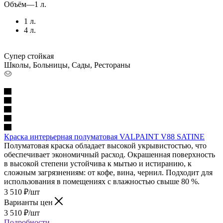
Объём
—
1 л.
1 л.
4 л.
Супер стойкая
Школы, Больницы, Сады, Рестораны
Краска интерьерная полуматовая VALPAINT V88 SATINE
Полуматовая краска обладает высокой укрывистостью, что
обеспечивает экономичный расход. Окрашенная поверхность
в высокой степени устойчива к мытью и истиранию, к
сложным загрязнениям: от кофе, вина, чернил. Подходит для
использования в помещениях с влажностью свыше 80 %.
3 510
₽
/шт
Варианты цен
3 510
₽
/шт
Подробности