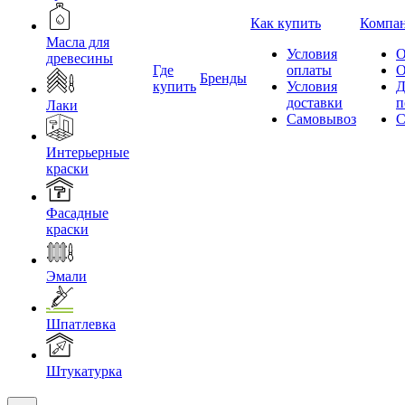
Как купить
Компа
Масла для
Условия
О
древесины
Где
оплаты
О
Бренды
купить
Условия
Д
доставки
п
Лаки
Самовывоз
С
Интерьерные
краски
Фасадные
краски
Эмали
Шпатлевка
Штукатурка