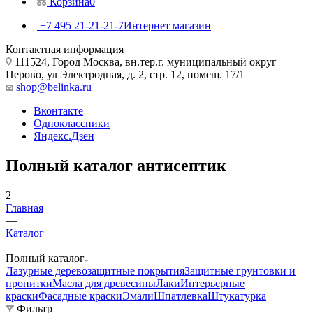
Корзина
0
+7 495 21-21-21-7
Интернет магазин
Контактная информация
111524, Город Москва, вн.тер.г. муниципальный округ
Перово, ул Электродная, д. 2, стр. 12, помещ. 17/1
shop@belinka.ru
Вконтакте
Одноклассники
Яндекс.Дзен
Полный каталог антисептик
2
Главная
—
Каталог
—
Полный каталог
Лазурные деревозащитные покрытия
Защитные грунтовки и
пропитки
Масла для древесины
Лаки
Интерьерные
краски
Фасадные краски
Эмали
Шпатлевка
Штукатурка
Фильтр