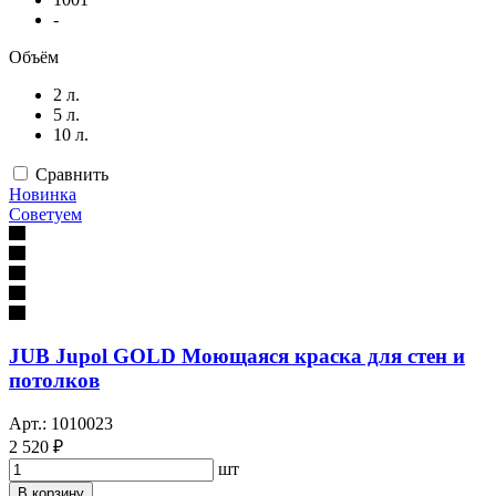
-
Объём
2 л.
5 л.
10 л.
Сравнить
Новинка
Советуем
JUB Jupol GOLD Моющаяся краска для стен и
потолков
Арт.: 1010023
2 520 ₽
шт
В корзину