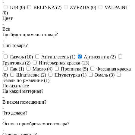
JUB (
0
)
BELINKA (
2
)
ZVEZDA (
0
)
VALPAINT
(
0
)
Цвет
Все
Где будет применен товар?
Тип товара?
Лазурь (
10
)
Антиплесень (
1
)
Антисептик (
2
)
Грунтовка (
2
)
Интерьерная краска (
13
)
Лак (
1
)
Масло (
4
)
Пропитка (
5
)
Фасадная краска
(
8
)
Шпатлевка (
2
)
Штукатурка (
1
)
Эмаль (
3
)
Эмаль по ржавчине (
1
)
Показать все
На какой материал?
В каком помещении?
Что делаем?
Основа приобретаемого товара?
Степень глянца?