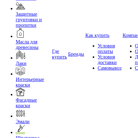
Защитные
грунтовки и
пропитки
Как купить
Компа
Масла для
Условия
О
древесины
Где
оплаты
О
Бренды
купить
Условия
Д
доставки
п
Лаки
Самовывоз
С
Интерьерные
краски
Фасадные
краски
Эмали
Шпатлевка