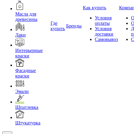
Как купить
Компа
Масла для
Условия
О
древесины
Где
оплаты
О
Бренды
купить
Условия
Д
доставки
п
Лаки
Самовывоз
С
Интерьерные
краски
Фасадные
краски
Эмали
Шпатлевка
Штукатурка