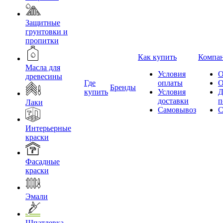
Защитные
грунтовки и
пропитки
Как купить
Компа
Масла для
Условия
О
древесины
Где
оплаты
О
Бренды
купить
Условия
Д
доставки
п
Лаки
Самовывоз
С
Интерьерные
краски
Фасадные
краски
Эмали
Шпатлевка