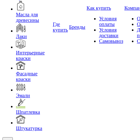
Как купить
Компа
Масла для
Условия
О
древесины
Где
оплаты
О
Бренды
купить
Условия
Д
доставки
п
Лаки
Самовывоз
С
Интерьерные
краски
Фасадные
краски
Эмали
Шпатлевка
Штукатурка