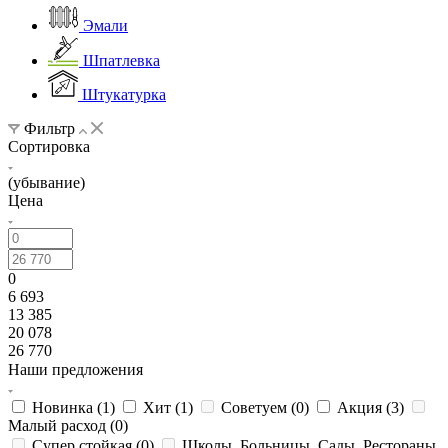
Эмали
Шпатлевка
Штукатурка
Фильтр
Сортировка
(убывание)
Цена
0
6 693
13 385
20 078
26 770
Наши предложения
Новинка (
1
)
Хит (
1
)
Советуем (
0
)
Акция (
3
)
Малый расход (
0
)
Супер стойкая (
0
)
Школы, Больницы, Сады, Рестораны