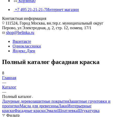
Корзина
0
+7 495 21-21-21-7
Интернет магазин
Контактная информация
111524, Город Москва, вн.тер.г. муниципальный округ
Перово, ул Электродная, д. 2, стр. 12, помещ. 17/1
shop@belinka.ru
Вконтакте
Одноклассники
Яндекс.Дзен
Полный каталог фасадная краска
8
Главная
—
Каталог
—
Полный каталог
Лазурные деревозащитные покрытия
Защитные грунтовки и
пропитки
Масла для древесины
Лаки
Интерьерные
краски
Фасадные краски
Эмали
Шпатлевка
Штукатурка
Фильтр