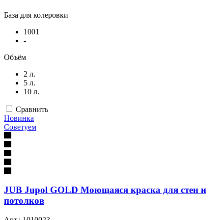
База для колеровки
1001
-
Объём
2 л.
5 л.
10 л.
Сравнить
Новинка
Советуем
JUB Jupol GOLD Моющаяся краска для стен и
потолков
Арт.: 1010023