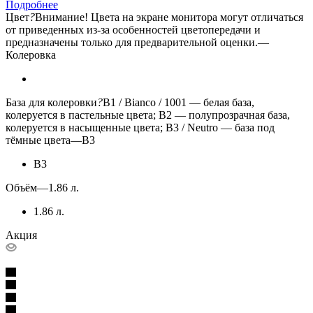
Подробнее
Цвет
?
Внимание! Цвета на экране монитора могут отличаться
от приведенных из-за особенностей цветопередачи и
предназначены только для предварительной оценки.
—
Колеровка
База для колеровки
?
B1 / Bianco / 1001 — белая база,
колеруется в пастельные цвета; B2 — полупрозрачная база,
колеруется в насыщенные цвета; B3 / Neutro — база под
тёмные цвета
—
B3
B3
Объём
—
1.86 л.
1.86 л.
Акция